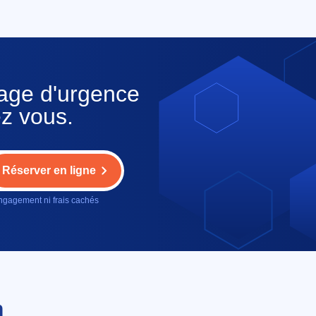
nage d'urgence
z vous.
Réserver en ligne
gagement ni frais cachés
n