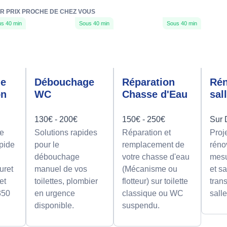
UR PRIX PROCHE DE CHEZ VOUS
s 40 min
Sous 40 min
Sous 40 min
ge
Débouchage
Réparation
Rén
on
WC
Chasse d'Eau
sal
130€ - 200€
150€ - 250€
Sur 
e
Solutions rapides
Réparation et
Proj
apide
pour le
remplacement de
réno
débouchage
votre chasse d'eau
mesu
uret
manuel de vos
(Mécanisme ou
et sa
et
toilettes, plombier
flotteur) sur toilette
tran
350
en urgence
classique ou WC
sall
disponible.
suspendu.