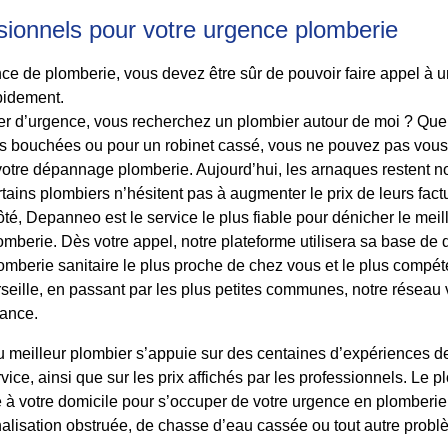
sionnels pour votre urgence plomberie
nce de plomberie, vous devez être sûr de pouvoir faire appel à 
apidement.
r d’urgence, vous recherchez un plombier autour de moi ? Que c
tes bouchées ou pour un robinet cassé, vous ne pouvez pas vous 
er votre dépannage plomberie. Aujourd’hui, les arnaques resten
rtains plombiers n’hésitent pas à augmenter le prix de leurs fact
té, Depanneo est le service le plus fiable pour dénicher le meil
mberie. Dès votre appel, notre plateforme utilisera sa base d
lomberie sanitaire le plus proche de chez vous et le plus compé
eille, en passant par les plus petites communes, notre réseau v
rance.
meilleur plombier s’appuie sur des centaines d’expériences de c
ervice, ainsi que sur les prix affichés par les professionnels. Le
 à votre domicile pour s’occuper de votre urgence en plomberie. 
nalisation obstruée, de chasse d’eau cassée ou tout autre probl