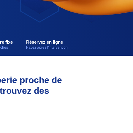
re fixe
Réservez en ligne
cachés
Payez après l'intervention
berie proche de
 trouvez des