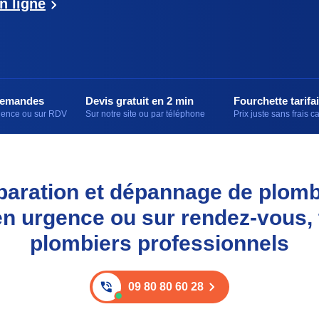
n ligne
demandes
Devis gratuit en 2 min
Fourchette tarifai
rgence ou sur RDV
Sur notre site ou par téléphone
Prix juste sans frais 
réparation et dépannage de plom
n urgence ou sur rendez-vous,
plombiers professionnels
09 80 80 60 28