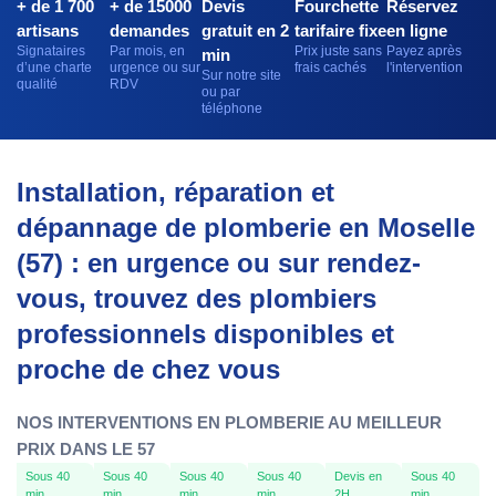
+ de 1 700
+ de 15000
Devis
Fourchette
Réservez
artisans
demandes
gratuit en 2
tarifaire fixe
en ligne
Signataires
Par mois, en
Prix juste sans
Payez après
min
d’une charte
urgence ou sur
frais cachés
l'intervention
Sur notre site
qualité
RDV
ou par
téléphone
Installation, réparation et
dépannage de plomberie en Moselle
(57) : en urgence ou sur rendez-
vous, trouvez des plombiers
professionnels disponibles et
proche de chez vous
NOS INTERVENTIONS EN PLOMBERIE AU MEILLEUR
PRIX DANS LE 57
Sous 40
Sous 40
Sous 40
Sous 40
Devis en
Sous 40
min
min
min
min
2H
min