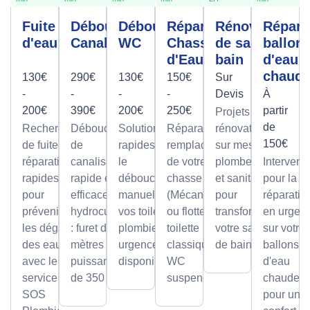
Fuite
Débouchage
Débouchage
Réparation
Rénovation
Répara
d'eau
Canalisation
WC
Chasse
de salle de
ballon
d'Eau
bain
d'eau
chaud
130€
290€
130€
150€
Sur
-
-
-
-
Devis
À
200€
390€
200€
250€
partir
Projets de
de
Recherche
Débouchage
Solutions
Réparation et
rénovation
150€
de fuite et
de
rapides pour
remplacement
sur mesure
réparation
canalisation
le
de votre
plomberie
Intervent
rapides
rapide et
débouchage
chasse d'eau
et sanitaire
pour la
pour
efficace par
manuel de
(Mécanisme
pour
réparatio
prévenir
hydrocurage
vos toilettes,
ou flotteur) sur
transformer
en urgen
les dégâts
: furet de 100
plombier en
toilette
votre salle
sur votre
des eaux
mètres et
urgence
classique ou
de bain.
ballons
avec le
puissance
disponible.
WC
d'eau
service
de 350 bars.
suspendu.
chaude,
SOS
pour un