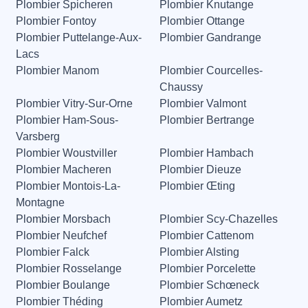
Plombier Spicheren
Plombier Knutange
Plombier Fontoy
Plombier Ottange
Plombier Puttelange-Aux-
Plombier Gandrange
Lacs
Plombier Manom
Plombier Courcelles-
Chaussy
Plombier Vitry-Sur-Orne
Plombier Valmont
Plombier Ham-Sous-
Plombier Bertrange
Varsberg
Plombier Woustviller
Plombier Hambach
Plombier Macheren
Plombier Dieuze
Plombier Montois-La-
Plombier Œting
Montagne
Plombier Morsbach
Plombier Scy-Chazelles
Plombier Neufchef
Plombier Cattenom
Plombier Falck
Plombier Alsting
Plombier Rosselange
Plombier Porcelette
Plombier Boulange
Plombier Schœneck
Plombier Théding
Plombier Aumetz