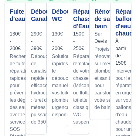
Fuite
Débouchage
Débouchage
Réparation
Rénovation
Répara
d'eau
Canalisation
WC
Chasse
de salle de
ballon
d'Eau
bain
d'eau
chaud
130€
290€
130€
150€
Sur
-
-
-
-
Devis
À
200€
390€
200€
250€
partir
Projets de
de
Recherche
Débouchage
Solutions
Réparation et
rénovation
150€
de fuite et
de
rapides pour
remplacement
sur mesure
réparation
canalisation
le
de votre
plomberie
Intervent
rapides
rapide et
débouchage
chasse d'eau
et sanitaire
pour la
pour
efficace par
manuel de
(Mécanisme
pour
réparatio
prévenir
hydrocurage
vos toilettes,
ou flotteur) sur
transformer
en urgen
les dégâts
: furet de 100
plombier en
toilette
votre salle
sur votre
des eaux
mètres et
urgence
classique ou
de bain.
ballons
avec le
puissance
disponible.
WC
d'eau
service
de 350 bars.
suspendu.
chaude,
SOS
pour un