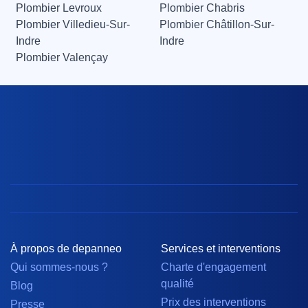
Plombier Levroux
Plombier Chabris
Plombier Villedieu-Sur-
Plombier Châtillon-Sur-
Indre
Indre
Plombier Valençay
À propos de depanneo
Services et interventions
Qui sommes-nous ?
Charte d'engagement
qualité
Blog
Prix des interventions
Presse