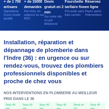
+ de 1 700
+ de 15000
Devis
Fourchette
Réservez
artisans
demandes
gratuit en 2
tarifaire fixe
en ligne
Signataires
Par mois, en
Prix juste sans
Payez après
min
d’une charte
urgence ou sur
frais cachés
l'intervention
Sur notre site
qualité
RDV
ou par
téléphone
Installation, réparation et
dépannage de plomberie dans
l'Indre (36) : en urgence ou sur
rendez-vous, trouvez des plombiers
professionnels disponibles et
proche de chez vous
NOS INTERVENTIONS EN PLOMBERIE AU MEILLEUR
PRIX DANS LE 36
Sous 40
Sous 40
Sous 40
Sous 40
Devis en
Sous 40
min
min
min
min
2H
min