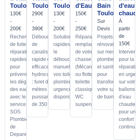
Toulouse
Toulouse
Toulouse
d'Eau
Bain
d'eau
Toulouse
chaud
130€
290€
130€
150€
-
-
-
-
Sur
À
200€
390€
200€
250€
Devis
partir
de
Recherche
Débouchage
Solutions
Réparation et
Projets de
150€
de fuite et
de
rapides pour
remplacement
rénovation
réparation
canalisation
le
de votre
sur mesure
Intervent
rapides
rapide et
débouchage
chasse d'eau
plomberie
pour la
pour
efficace par
manuel de
(Mécanisme
et sanitaire
réparatio
prévenir
hydrocurage
vos toilettes,
ou flotteur) sur
pour
en urgen
les dégâts
: furet de 100
plombier en
toilette
transformer
sur votre
des eaux
mètres et
urgence
classique ou
votre salle
ballons
avec le
puissance
disponible.
WC
de bain.
d'eau
service
de 350 bars.
suspendu.
chaude,
SOS
pour un
Plombier
confort
de
continu.
Depanneo