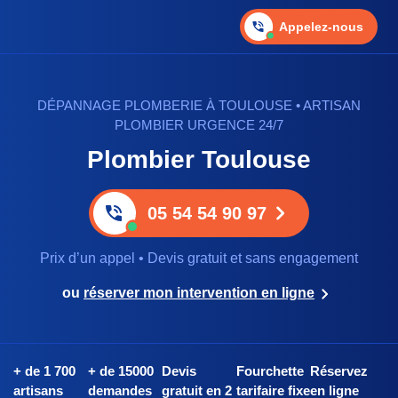
Appelez-nous
DÉPANNAGE PLOMBERIE À TOULOUSE • ARTISAN
PLOMBIER URGENCE 24/7
Plombier Toulouse
05 54 54 90 97
Prix d’un appel • Devis gratuit et sans engagement
ou
réserver mon intervention en ligne
+ de 1 700
+ de 15000
Devis
Fourchette
Réservez
artisans
demandes
gratuit en 2
tarifaire fixe
en ligne