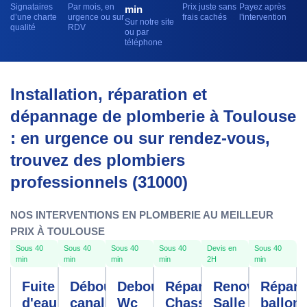
Signataires
Par mois, en
Prix juste sans
Payez après
min
d’une charte
urgence ou sur
frais cachés
l'intervention
Sur notre site
qualité
RDV
ou par
téléphone
Installation, réparation et
dépannage de plomberie à Toulouse
: en urgence ou sur rendez-vous,
trouvez des plombiers
professionnels (31000)
NOS INTERVENTIONS EN PLOMBERIE AU MEILLEUR
PRIX À TOULOUSE
Sous 40
Sous 40
Sous 40
Sous 40
Devis en
Sous 40
min
min
min
min
2H
min
Fuite
Débouchage
Debouchage
Réparation
Renovation
Répara
d'eau
canalisation
Wc
Chasse
Salle De
ballon