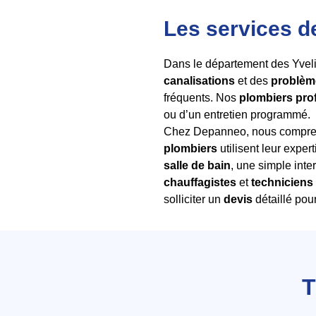
Les services d
Dans le département des Yvel
canalisations
et des
problèm
fréquents. Nos
plombiers pro
ou d’un entretien programmé.
Chez Depanneo, nous compreno
plombiers
utilisent leur exper
salle de bain
, une simple int
chauffagistes
et
techniciens
solliciter un
devis
détaillé pou
T