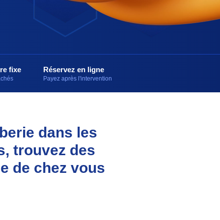
re fixe
Réservez en ligne
cachés
Payez après l'intervention
berie dans les
s, trouvez des
he de chez vous