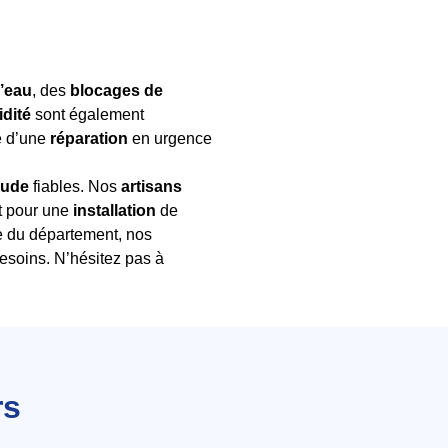
d’eau
, des
blocages de
dité
sont également
se d’une
réparation
en urgence
aude
fiables. Nos
artisans
it pour une
installation
de
e du département, nos
esoins. N’hésitez pas à
rs