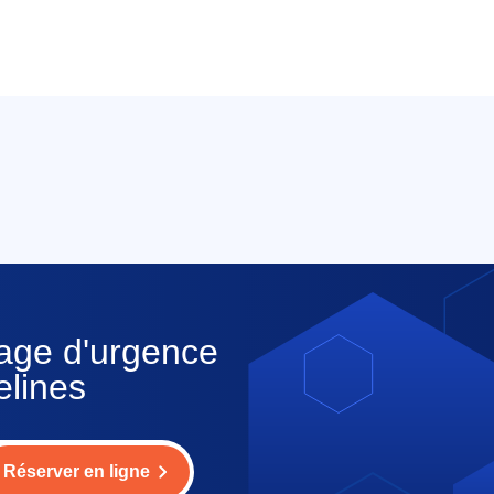
nage d'urgence
elines
Réserver en ligne