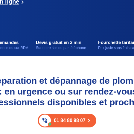
n ligne
demandes
Devis gratuit en 2 min
Fourchette tarifai
rgence ou sur RDV
Sur notre site ou par téléphone
Prix juste sans frais 
 réparation et dépannage de plom
 : en urgence ou sur rendez-vou
essionnels disponibles et proc
01 84 80 98 07