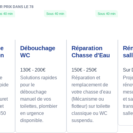
R PRIX DANS LE 78
s 40 min
Sous 40 min
Sous 40 min
ge
Débouchage
Réparation
Rén
on
WC
Chasse d'Eau
sal
130€ - 200€
150€ - 250€
Sur 
e
Solutions rapides
Réparation et
Proj
apide
pour le
remplacement de
réno
débouchage
votre chasse d'eau
mesu
uret
manuel de vos
(Mécanisme ou
et sa
et
toilettes, plombier
flotteur) sur toilette
tran
350
en urgence
classique ou WC
sall
disponible.
suspendu.