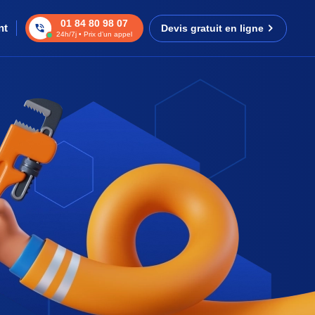
01 84 80 98 07
nt
Devis gratuit en ligne
24h/7j • Prix d’un appel