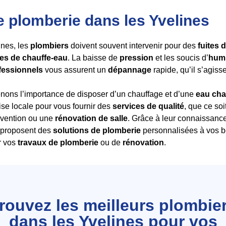
e plomberie dans les Yvelines
ines, les
plombiers
doivent souvent intervenir pour des
fuites 
es de chauffe-eau
. La baisse de
pression
et les soucis d’
humi
fessionnels
vous assurent un
dépannage
rapide, qu’il s’agis
ns l’importance de disposer d’un chauffage et d’une
eau ch
tise locale pour vous fournir des
services de qualité
, que ce so
ervention ou une
rénovation de salle
. Grâce à leur connaissanc
proposent des
solutions de plomberie
personnalisées à vos b
r vos
travaux de plomberie
ou de
rénovation
.
rouvez les meilleurs plombie
dans les Yvelines pour vos