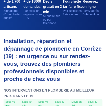
+ de 1 700
+ de 15000
Devis
Fourchette
Réservez
artisans
demandes
gratuit en 2
tarifaire fixe
en ligne
Signataires
Par mois, en
Prix juste sans
Payez après
min
d’une charte
urgence ou sur
frais cachés
l'intervention
Sur notre site
qualité
RDV
ou par
téléphone
Installation, réparation et
dépannage de plomberie en Corrèze
(19) : en urgence ou sur rendez-
vous, trouvez des plombiers
professionnels disponibles et
proche de chez vous
NOS INTERVENTIONS EN PLOMBERIE AU MEILLEUR
PRIX DANS LE 19
Sous 40
Sous 40
Sous 40
Sous 40
Devis en
Sous 40
min
min
min
min
2H
min