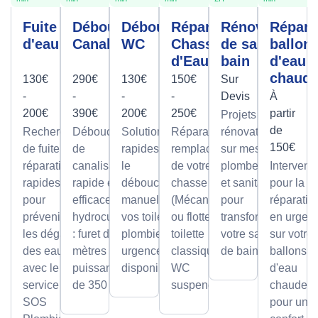
Fuite
Débouchage
Débouchage
Réparation
Rénovation
Répara
d'eau
Canalisation
WC
Chasse
de salle de
ballon
d'Eau
bain
d'eau
chaud
130€
290€
130€
150€
Sur
-
-
-
-
Devis
À
200€
390€
200€
250€
partir
Projets de
de
Recherche
Débouchage
Solutions
Réparation et
rénovation
150€
de fuite et
de
rapides pour
remplacement
sur mesure
réparation
canalisation
le
de votre
plomberie
Intervent
rapides
rapide et
débouchage
chasse d'eau
et sanitaire
pour la
pour
efficace par
manuel de
(Mécanisme
pour
réparatio
prévenir
hydrocurage
vos toilettes,
ou flotteur) sur
transformer
en urgen
les dégâts
: furet de 100
plombier en
toilette
votre salle
sur votre
des eaux
mètres et
urgence
classique ou
de bain.
ballons
avec le
puissance
disponible.
WC
d'eau
service
de 350 bars.
suspendu.
chaude,
SOS
pour un