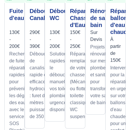
Fuite
Débouchage
Débouchage
Réparation
Rénovation
Répara
d'eau
Canalisation
WC
Chasse
de salle de
ballon
d'Eau
bain
d'eau
chaud
130€
290€
130€
150€
Sur
-
-
-
-
Devis
À
200€
390€
200€
250€
partir
Projets de
de
Recherche
Débouchage
Solutions
Réparation et
rénovation
150€
de fuite et
de
rapides pour
remplacement
sur mesure
réparation
canalisation
le
de votre
plomberie
Intervent
rapides
rapide et
débouchage
chasse d'eau
et sanitaire
pour la
pour
efficace par
manuel de
(Mécanisme
pour
réparatio
prévenir
hydrocurage
vos toilettes,
ou flotteur) sur
transformer
en urgen
les dégâts
: furet de 100
plombier en
toilette
votre salle
sur votre
des eaux
mètres et
urgence
classique ou
de bain.
ballons
avec le
puissance
disponible.
WC
d'eau
service
de 350 bars.
suspendu.
chaude,
SOS
pour un