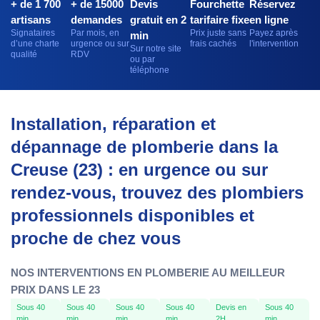
+ de 1 700
+ de 15000
Devis
Fourchette
Réservez
artisans
demandes
gratuit en 2
tarifaire fixe
en ligne
Signataires
Par mois, en
Prix juste sans
Payez après
min
d’une charte
urgence ou sur
frais cachés
l'intervention
Sur notre site
qualité
RDV
ou par
téléphone
Installation, réparation et
dépannage de plomberie dans la
Creuse (23) : en urgence ou sur
rendez-vous, trouvez des plombiers
professionnels disponibles et
proche de chez vous
NOS INTERVENTIONS EN PLOMBERIE AU MEILLEUR
PRIX DANS LE 23
Sous 40
Sous 40
Sous 40
Sous 40
Devis en
Sous 40
min
min
min
min
2H
min