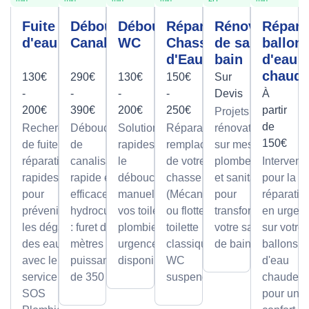
Fuite
Débouchage
Débouchage
Réparation
Rénovation
Répara
d'eau
Canalisation
WC
Chasse
de salle de
ballon
d'Eau
bain
d'eau
chaud
130€
290€
130€
150€
Sur
-
-
-
-
Devis
À
200€
390€
200€
250€
partir
Projets de
de
Recherche
Débouchage
Solutions
Réparation et
rénovation
150€
de fuite et
de
rapides pour
remplacement
sur mesure
réparation
canalisation
le
de votre
plomberie
Intervent
rapides
rapide et
débouchage
chasse d'eau
et sanitaire
pour la
pour
efficace par
manuel de
(Mécanisme
pour
réparatio
prévenir
hydrocurage
vos toilettes,
ou flotteur) sur
transformer
en urgen
les dégâts
: furet de 100
plombier en
toilette
votre salle
sur votre
des eaux
mètres et
urgence
classique ou
de bain.
ballons
avec le
puissance
disponible.
WC
d'eau
service
de 350 bars.
suspendu.
chaude,
SOS
pour un