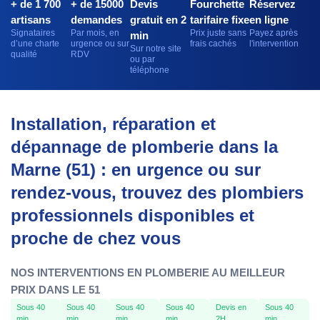
+ de 1 700
+ de 15000
Devis
Fourchette
Réservez
artisans
demandes
gratuit en 2
tarifaire fixe
en ligne
Signataires
Par mois, en
Prix juste sans
Payez après
min
d’une charte
urgence ou sur
frais cachés
l'intervention
Sur notre site
qualité
RDV
ou par
téléphone
Installation, réparation et
dépannage de plomberie dans la
Marne (51) : en urgence ou sur
rendez-vous, trouvez des plombiers
professionnels disponibles et
proche de chez vous
NOS INTERVENTIONS EN PLOMBERIE AU MEILLEUR
PRIX DANS LE 51
Sous 40
Sous 40
Sous 40
Sous 40
Devis en
Sous 40
min
min
min
min
2H
min