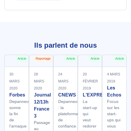
Ils parlent de nous
Article
Reportage
Article
Article
Article
30
28
24
20
4 MARS
MARS
MARS
MARS
FÉVRIER
2019
Les
2020
2020
2020
2019
Forbes
Journal
CNEWS
L'EXPRESS
Echos
Depanneo
Depanneo
La
Focus
12/13h
sonne
: la
start-up
sur les
France
la fin
plateforme
qui
start-
3
de
de
veut
ups qui
Passage
l’arnaque
confiance.
redorer
vous
au