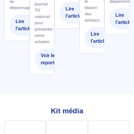
au
le
dépannent.
journal
dépannage.
blason
Lire
TV
des
Lire
l'article
national
artisans.
Lire
l'article
pour
l'article
présenter
Lire
notre
l'article
solution.
Voir le
reportage
Kit média