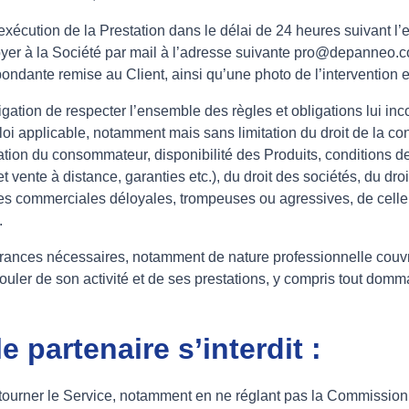
’exécution de la Prestation dans le délai de 24 heures suivant l’
yer à la Société par mail à l’adresse suivante pro@depanneo.c
pondante remise au Client, ainsi qu’une photo de l’intervention e
bligation de respecter l’ensemble des règles et obligations lui i
loi applicable, notamment mais sans limitation du droit de la co
ion du consommateur, disponibilité des Produits, conditions de l
vente à distance, garanties etc.), du droit des sociétés, du droit 
ques commerciales déloyales, trompeuses ou agressives, de celle 
.
surances nécessaires, notamment de nature professionnelle couv
uler de son activité et de ses prestations, y compris tout domma
e partenaire s’interdit :
ontourner le Service, notamment en ne réglant pas la Commission 