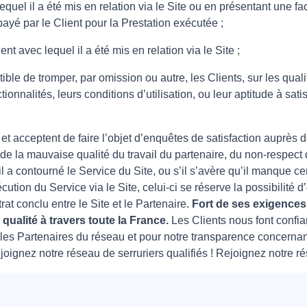
equel il a été mis en relation via le Site ou en présentant une fa
 payé par le Client pour la Prestation exécutée ;
ient avec lequel il a été mis en relation via le Site ;
tible de tromper, par omission ou autre, les Clients, sur les qual
tionnalités, leurs conditions d’utilisation, ou leur aptitude à sat
t acceptent de faire l’objet d’enquêtes de satisfaction auprès de
de la mauvaise qualité du travail du partenaire, du non-respect
’il a contourné le Service du Site, ou s’il s’avère qu’il manque c
tion du Service via le Site, celui-ci se réserve la possibilité d
t conclu entre le Site et le Partenaire.
Fort de ses exigences,
qualité à travers toute la France.
Les Clients nous font confi
es Partenaires du réseau et pour notre transparence concernant l
ejoignez notre réseau de serruriers qualifiés ! Rejoignez notre r