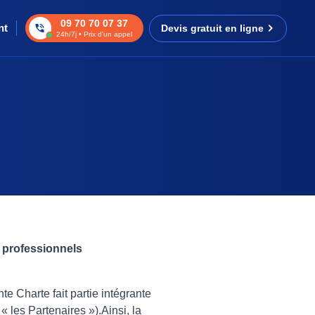
09 70 70 07 37
nt
Devis gratuit en ligne
24h/7j • Prix d’un appel
s professionnels
e Charte fait partie intégrante
« les Partenaires »).Ainsi, la