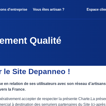
ions d'entreprise
Vous êtes artisan ?
Espace clie
ement Qualité
 le Site Depanneo !
 en relation de ses utilisateurs avec son réseau d’artisan
vers la France.
mpérativement accepter de respecter la présente Charte.La présent
rcial à destination des serruriers partenaires du Site (ci-après 