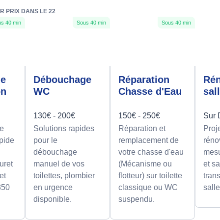
R PRIX DANS LE 22
s 40 min
Sous 40 min
Sous 40 min
ge
Débouchage
Réparation
Rén
on
WC
Chasse d'Eau
sal
130€ - 200€
150€ - 250€
Sur 
e
Solutions rapides
Réparation et
Proj
apide
pour le
remplacement de
réno
débouchage
votre chasse d'eau
mesu
uret
manuel de vos
(Mécanisme ou
et sa
et
toilettes, plombier
flotteur) sur toilette
tran
350
en urgence
classique ou WC
sall
disponible.
suspendu.