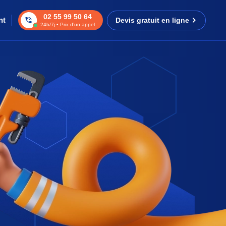
02 55 99 50 64
nt
Devis gratuit en ligne
24h/7j • Prix d’un appel