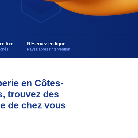
re fixe
Réservez en ligne
cachés
Payez après l'intervention
berie en Côtes-
s, trouvez des
he de chez vous