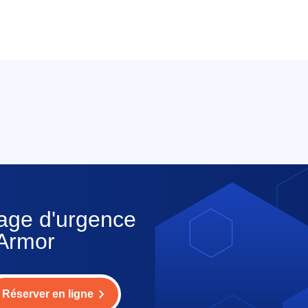
nage d'urgence
'Armor
Réserver en ligne