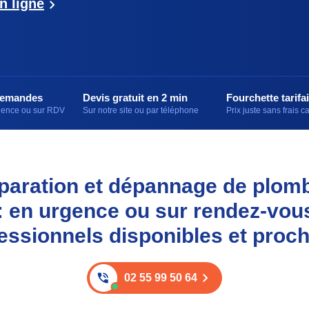
n ligne
demandes
Devis gratuit en 2 min
Fourchette tarifai
rgence ou sur RDV
Sur notre site ou par téléphone
Prix juste sans frais 
réparation et dépannage de plom
: en urgence ou sur rendez-vou
essionnels disponibles et proc
02 55 99 50 64