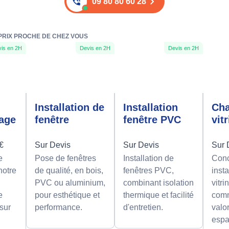
09 80 80 60 28
 PRIX PROCHE DE CHEZ VOUS
is en 2H
Devis en 2H
Devis en 2H
n
Installation de
Installation
Ch
rage
fenêtre
fenêtre PVC
vit
0€
Sur Devis
Sur Devis
Sur 
e
Pose de fenêtres
Installation de
Conc
notre
de qualité, en bois,
fenêtres PVC,
insta
PVC ou aluminium,
combinant isolation
vitri
e
pour esthétique et
thermique et facilité
comm
 sur
performance.
d'entretien.
valor
espa