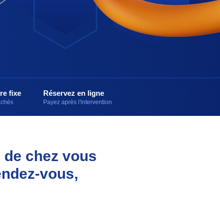
re fixe
Réservez en ligne
cachés
Payez après l'intervention
e de chez vous
endez-vous,