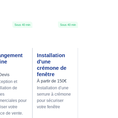
Sous 40 min
Sous 40 min
angement
Installation
rine
d'une
crémone de
fenêtre
Devis
À partir de 150€
eption et
llation de
Installation d'une
nes
serrure à crémone
erciales pour
pour sécuriser
iser votre
votre fenêtre
ce de vente.