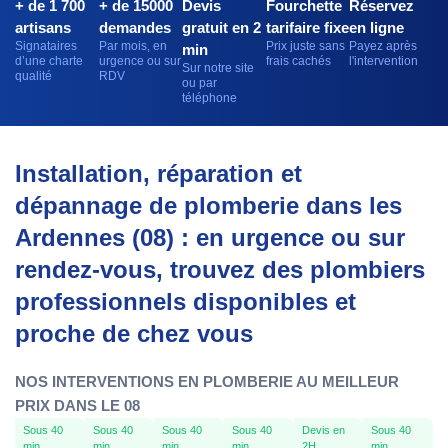
+ de 1 700
+ de 15000
Devis
Fourchette
Réservez
artisans
demandes
gratuit en 2
tarifaire fixe
en ligne
Signataires
Par mois, en
Prix juste sans
Payez après
min
d’une charte
urgence ou sur
frais cachés
l'intervention
Sur notre site
qualité
RDV
ou par
téléphone
Installation, réparation et
dépannage de plomberie dans les
Ardennes (08) : en urgence ou sur
rendez-vous, trouvez des plombiers
professionnels disponibles et
proche de chez vous
NOS INTERVENTIONS EN PLOMBERIE AU MEILLEUR
PRIX DANS LE 08
Sous 40
Sous 40
Sous 40
Sous 40
Devis en
Sous 40
min
min
min
min
2H
min