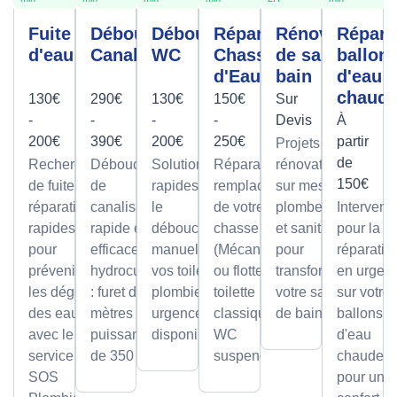
Fuite
Débouchage
Débouchage
Réparation
Rénovation
Répara
d'eau
Canalisation
WC
Chasse
de salle de
ballon
d'Eau
bain
d'eau
chaud
130€
290€
130€
150€
Sur
-
-
-
-
Devis
À
200€
390€
200€
250€
partir
Projets de
de
Recherche
Débouchage
Solutions
Réparation et
rénovation
150€
de fuite et
de
rapides pour
remplacement
sur mesure
réparation
canalisation
le
de votre
plomberie
Intervent
rapides
rapide et
débouchage
chasse d'eau
et sanitaire
pour la
pour
efficace par
manuel de
(Mécanisme
pour
réparatio
prévenir
hydrocurage
vos toilettes,
ou flotteur) sur
transformer
en urgen
les dégâts
: furet de 100
plombier en
toilette
votre salle
sur votre
des eaux
mètres et
urgence
classique ou
de bain.
ballons
avec le
puissance
disponible.
WC
d'eau
service
de 350 bars.
suspendu.
chaude,
SOS
pour un