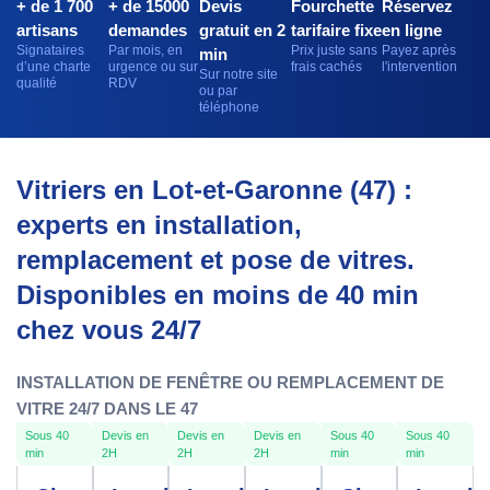
+ de 1 700
+ de 15000
Devis
Fourchette
Réservez
artisans
demandes
gratuit en 2
tarifaire fixe
en ligne
Signataires
Par mois, en
Prix juste sans
Payez après
min
d’une charte
urgence ou sur
frais cachés
l'intervention
Sur notre site
qualité
RDV
ou par
téléphone
Vitriers en Lot-et-Garonne (47) :
experts en installation,
remplacement et pose de vitres.
Disponibles en moins de 40 min
chez vous 24/7
INSTALLATION DE FENÊTRE OU REMPLACEMENT DE
VITRE 24/7 DANS LE 47
Sous 40
Devis en
Devis en
Devis en
Sous 40
Sous 40
min
2H
2H
2H
min
min