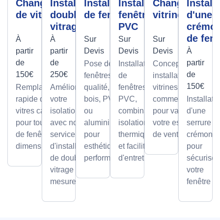
Changement
Installation
Installation
Installation
Changement
Install
de vitre
double
de fenêtre
fenêtre
vitrine
d'une
vitrage
PVC
crémo
de fenê
À
À
Sur
Sur
Sur
partir
partir
Devis
Devis
Devis
À
de
de
partir
Pose de
Installation
Conception et
150€
250€
de
fenêtres de
de
installation de
150€
Remplacement
Améliorez
qualité, en
fenêtres
vitrines
rapide de
votre
bois, PVC
PVC,
commerciales
Installati
vitres cassées,
isolation
ou
combinant
pour valoriser
d'une
pour tous types
avec notre
aluminium,
isolation
votre espace
serrure à
de fenêtres et
service
pour
thermique
de vente.
crémone
dimensions.
d'installation
esthétique et
et facilité
pour
de double
performance.
d'entretien.
sécuriser
vitrage sur
votre
mesure.
fenêtre