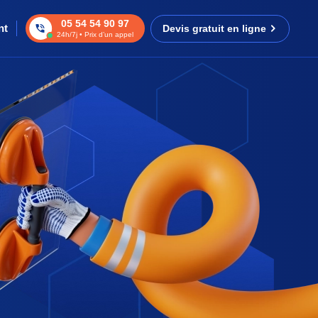
05 54 54 90 97
nt
Devis gratuit en ligne
24h/7j • Prix d’un appel