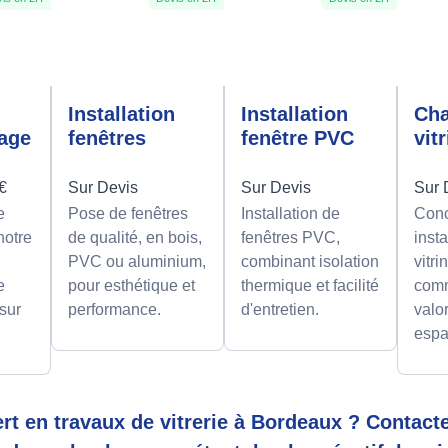
n
Installation
Installation
Ch
rage
fenêtres
fenêtre PVC
vit
0€
Sur Devis
Sur Devis
Sur 
e
Pose de fenêtres
Installation de
Conc
notre
de qualité, en bois,
fenêtres PVC,
insta
PVC ou aluminium,
combinant isolation
vitri
e
pour esthétique et
thermique et facilité
comm
 sur
performance.
d'entretien.
valor
espa
rt en travaux de vitrerie à Bordeaux ? Contac