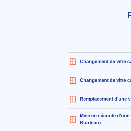
aux alentours de Place Pey Berla
Bordeaux (33000)
le 04/08/2026 à 07:29
Intervention sur fenêtre gauche
dimensions 1m80 de long par 1
573€ TTC
aux alentours de Rue Mauriac à 
(33000)
Changement de vitre c
le 05/08/2026 à 07:32
Remplacement de simple vitrag
Changement de vitre c
dimensions 193 cm x 78 cm
379€ TTC
Remplacement d'une vi
aux alentours de Place de Longc
Bordeaux (33000)
le 05/08/2026 à 08:34
Mise en sécurité d'une 
Bordeaux
Remplacement de vitres simple 