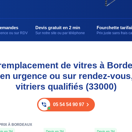
demandes
Devis gratuit en 2 min
Fourchette tarifai
rgence ou sur RDV
Sur notre site ou par téléphone
Prix juste sans frais 
t remplacement de vitres à Bord
 en urgence ou sur rendez-vous
vitriers qualifiés (33000)
05 54 54 90 97
 PRIX À BORDEAUX
is en 2H
Devis en 2H
Devis en 2H