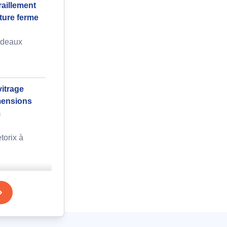
aillement
eture ferme
rdeaux
itrage
imensions
m
torix à
e,
cification