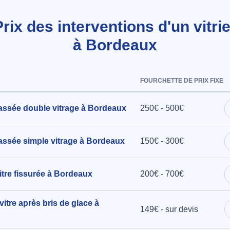
nd à
Prix des interventions d'un vitrie
à Bordeaux
m de large
FOURCHETTE DE PRIX FIXE
Bordeaux
assée double vitrage à Bordeaux
250€ - 500€
e,
assée simple vitrage à Bordeaux
150€ - 300€
tre fissurée à Bordeaux
200€ - 700€
hamps à
vitre après bris de glace à
149€ - sur devis
vitrage,