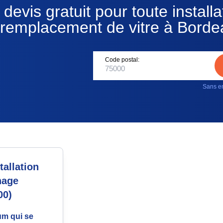
devis gratuit pour toute installa
 remplacement de vitre à Borde
Code postal:
Sans en
allation
nage
00)
um qui se