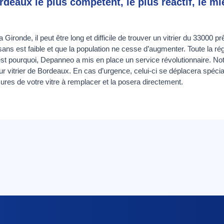
ordeaux le plus compétent, le plus réactif, le m
ronde, il peut être long et difficile de trouver un vitrier du 33000 pr
sans est faible et que la population ne cesse d’augmenter. Toute la ré
’est pourquoi, Depanneo a mis en place un service révolutionnaire. No
eur vitrier de Bordeaux. En cas d’urgence, celui-ci se déplacera spéc
ures de votre vitre à remplacer et la posera directement.