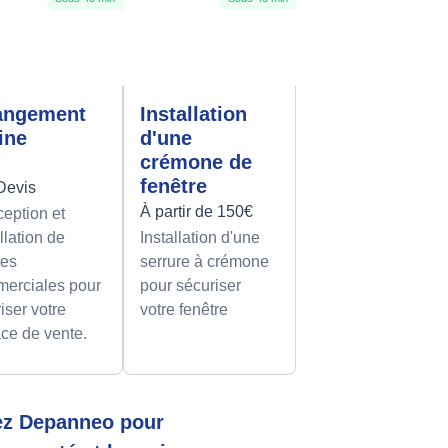
angement
Installation
rine
d'une
crémone de
fenêtre
Devis
À partir de 150€
eption et
llation de
Installation d'une
nes
serrure à crémone
erciales pour
pour sécuriser
iser votre
votre fenêtre
ce de vente.
tez Depanneo pour