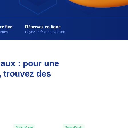
re fixe
Réservez en ligne
cachés
Payez après l'intervention
eaux : pour une
, trouvez des
Sous 40 min
Sous 40 min