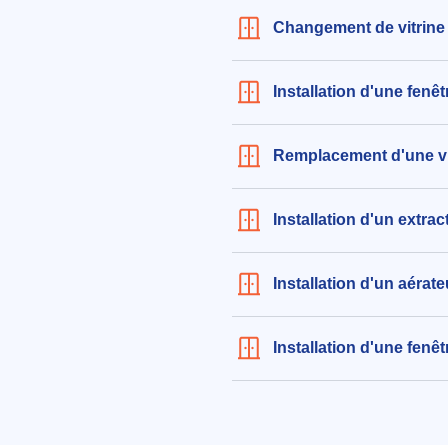
dimensions 570x1450mm et 76
Changement de vitrine
pour fenêtres bois
202€ TTC
aux alentours de Rue de Vincenn
Installation d'une fenê
Bordeaux (33000)
le 04/08/2026 à 12:05
Remplacement d'une vi
Installation d'un extra
Installation d'un aérat
Installation d'une fen