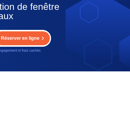
tion de fenêtre
aux
Réserver en ligne
gagement ni frais cachés