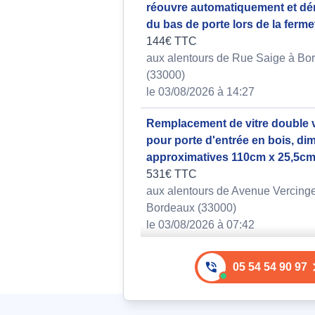
réouvre automatiquement et dér
du bas de porte lors de la ferm
144€ TTC
aux alentours de Rue Saige à Bo
(33000)
le 03/08/2026 à 14:27
Remplacement de vitre double v
pour porte d'entrée en bois, d
approximatives 110cm x 25,5c
531€ TTC
aux alentours de Avenue Vercinge
Bordeaux (33000)
le 03/08/2026 à 07:42
Remplacement de simple vitrag
05 54 54 90 97
dimensions 120x42 cm, sans spé
de marque ou modèle
264€ TTC