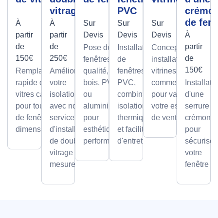
vitrage
PVC
crémo
de fenê
À
À
Sur
Sur
Sur
partir
partir
Devis
Devis
Devis
À
de
de
partir
Pose de
Installation
Conception et
150€
250€
de
fenêtres de
de
installation de
150€
Remplacement
Améliorez
qualité, en
fenêtres
vitrines
rapide de
votre
bois, PVC
PVC,
commerciales
Installati
vitres cassées,
isolation
ou
combinant
pour valoriser
d'une
pour tous types
avec notre
aluminium,
isolation
votre espace
serrure à
de fenêtres et
service
pour
thermique
de vente.
crémone
dimensions.
d'installation
esthétique et
et facilité
pour
de double
performance.
d'entretien.
sécuriser
vitrage sur
votre
mesure.
fenêtre