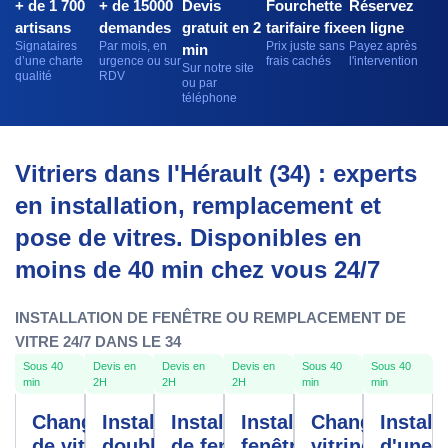
+ de 1 700
+ de 15000
Devis
Fourchette
Réservez
artisans
demandes
gratuit en 2
tarifaire fixe
en ligne
Signataires
Par mois, en
Prix juste sans
Payez après
min
d’une charte
urgence ou sur
frais cachés
l'intervention
Sur notre site
qualité
RDV
ou par
téléphone
Vitriers dans l'Hérault (34) : experts
en installation, remplacement et
pose de vitres. Disponibles en
moins de 40 min chez vous 24/7
INSTALLATION DE FENÊTRE OU REMPLACEMENT DE
VITRE 24/7 DANS LE 34
Sous 40
Devis en
Devis en
Devis en
Sous 40
Sous 40
min
2H
2H
2H
min
min
Changement
Installation
Installation
Installation
Changement
Install
de vitre
double
de fenêtre
fenêtre
vitrine
d'une