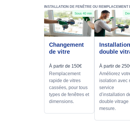
INSTALLATION DE FENÊTRE OU REMPLACEMENT DE
Sous 40 min
Dev
Changement
Installatio
de vitre
double vit
À partir de 150€
À partir de 25
Remplacement
Améliorez votr
rapide de vitres
isolation avec 
cassées, pour tous
service
types de fenêtres et
d'installation d
dimensions.
double vitrage
mesure.