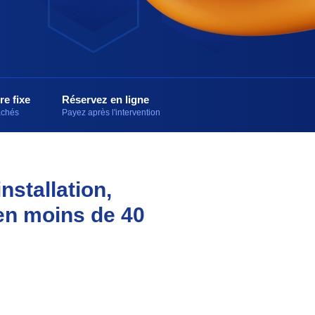
re fixe
Réservez en ligne
cachés
Payez après l'intervention
nstallation,
en moins de 40