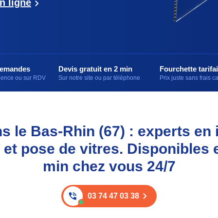
n ligne
demandes
Devis gratuit en 2 min
Fourchette tarifai
rgence ou sur RDV
Sur notre site ou par téléphone
Prix juste sans frais 
ns le Bas-Rhin (67) : experts en i
et pose de vitres. Disponibles 
min chez vous 24/7
03 74 47 03 38