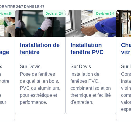
 VITRE 24/7 DANS LE 67
is en 2H
Devis en 2H
Devis en 2H
n
Installation de
Installation
Ch
rage
fenêtre
fenêtre PVC
vit
0€
Sur Devis
Sur Devis
Sur 
e
Pose de fenêtres
Installation de
Conc
notre
de qualité, en bois,
fenêtres PVC,
insta
PVC ou aluminium,
combinant isolation
vitri
e
pour esthétique et
thermique et facilité
comm
 sur
performance.
d'entretien.
valor
espa