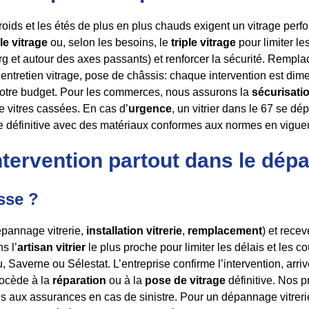
roids et les étés de plus en plus chauds exigent un vitrage perf
le vitrage
ou, selon les besoins, le
triple vitrage
pour limiter les
g et autour des axes passants) et renforcer la sécurité. Rempla
, entretien vitrage, pose de châssis: chaque intervention est di
 votre budget. Pour les commerces, nous assurons la
sécurisatio
 vitres cassées. En cas d’
urgence
, un vitrier dans le 67 se dé
 définitive avec des matériaux conformes aux normes en vigueu
intervention partout dans le dép
sse ?
épannage vitrerie,
installation vitrerie
,
remplacement
) et rece
s l’
artisan vitrier
le plus proche pour limiter les délais et les 
Saverne ou Sélestat. L’entreprise confirme l’intervention, arriv
rocède à la
réparation
ou à la
pose de vitrage
définitive. Nos p
s aux assurances en cas de sinistre. Pour un dépannage vitrerie