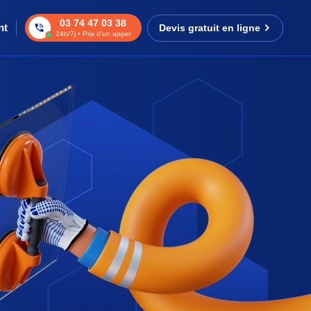
03 74 47 03 38
nt
Devis gratuit en ligne
24h/7j • Prix d’un appel