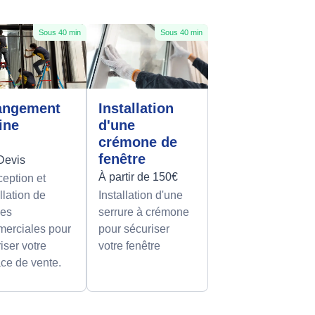
Sous 40 min
Sous 40 min
angement
Installation
rine
d'une
crémone de
fenêtre
Devis
À partir de 150€
eption et
llation de
Installation d'une
nes
serrure à crémone
erciales pour
pour sécuriser
iser votre
votre fenêtre
ce de vente.