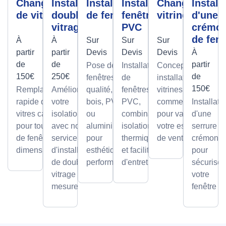
Changement
Installation
Installation
Installation
Changement
Install
de vitre
double
de fenêtre
fenêtre
vitrine
d'une
vitrage
PVC
crémo
de fenê
À
À
Sur
Sur
Sur
partir
partir
Devis
Devis
Devis
À
de
de
partir
Pose de
Installation
Conception et
150€
250€
de
fenêtres de
de
installation de
150€
Remplacement
Améliorez
qualité, en
fenêtres
vitrines
rapide de
votre
bois, PVC
PVC,
commerciales
Installati
vitres cassées,
isolation
ou
combinant
pour valoriser
d'une
pour tous types
avec notre
aluminium,
isolation
votre espace
serrure à
de fenêtres et
service
pour
thermique
de vente.
crémone
dimensions.
d'installation
esthétique et
et facilité
pour
de double
performance.
d'entretien.
sécuriser
vitrage sur
votre
mesure.
fenêtre