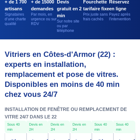
+ de 1 700
+ de 15000
Devis
Fourchette
Réservez
artisans
demandes
gratuit en 2
tarifaire fixe
en ligne
Signataires
Par mois, en
Prix juste sans
Payez après
min
d’une charte
urgence ou sur
frais cachés
l'intervention
Sur notre site
qualité
RDV
ou par
téléphone
Vitriers en Côtes-d'Armor (22) :
experts en installation,
remplacement et pose de vitres.
Disponibles en moins de 40 min
chez vous 24/7
INSTALLATION DE FENÊTRE OU REMPLACEMENT DE
VITRE 24/7 DANS LE 22
Sous 40
Devis en
Devis en
Devis en
Sous 40
Sous 40
min
2H
2H
2H
min
min