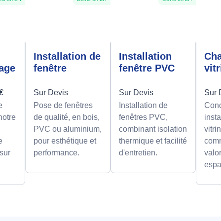
n
Installation de
Installation
Ch
rage
fenêtre
fenêtre PVC
vit
0€
Sur Devis
Sur Devis
Sur 
e
Pose de fenêtres
Installation de
Conc
notre
de qualité, en bois,
fenêtres PVC,
insta
PVC ou aluminium,
combinant isolation
vitri
e
pour esthétique et
thermique et facilité
comm
 sur
performance.
d'entretien.
valor
espa