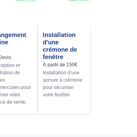
angement
Installation
rine
d'une
crémone de
fenêtre
Devis
À partir de 150€
eption et
llation de
Installation d'une
nes
serrure à crémone
erciales pour
pour sécuriser
iser votre
votre fenêtre
ce de vente.