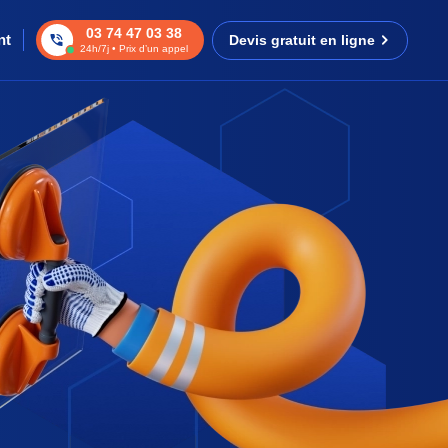
03 74 47 03 38
nt
Devis gratuit en ligne
24h/7j • Prix d’un appel