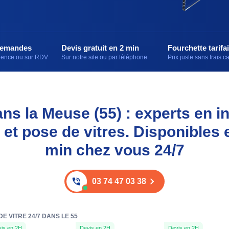
demandes
Devis gratuit en 2 min
Fourchette tarifai
rgence ou sur RDV
Sur notre site ou par téléphone
Prix juste sans frais 
ans la Meuse (55) : experts en in
et pose de vitres. Disponibles 
min chez vous 24/7
03 74 47 03 38
 VITRE 24/7 DANS LE 55
is en 2H
Devis en 2H
Devis en 2H