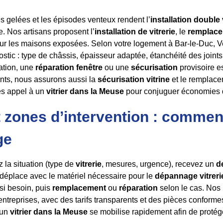
les gelées et les épisodes venteux rendent l’
installation double 
e. Nos artisans proposent l’
installation de vitrerie
, le
remplace
r les maisons exposées. Selon votre logement à Bar-le-Duc, 
ostic : type de châssis, épaisseur adaptée, étanchéité des join
ration, une
réparation fenêtre
ou une
sécurisation
provisoire e
nts, nous assurons aussi la
sécurisation vitrine
et le remplacem
tes appel à un
vitrier dans la Meuse
pour conjuguer économies d’
et zones d’intervention : comme
ge
 la situation (type de
vitrerie
, mesures, urgence), recevez un
d
e déplace avec le matériel nécessaire pour le
dépannage vitreri
si besoin, puis
remplacement
ou
réparation
selon le cas. Nos 
 entreprises, avec des tarifs transparents et des pièces confor
 un
vitrier dans la Meuse
se mobilise rapidement afin de protéger