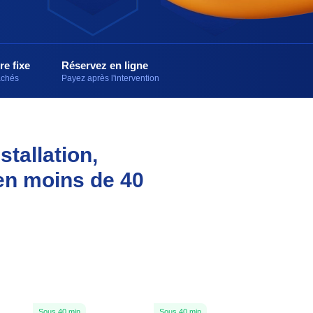
re fixe
Réservez en ligne
cachés
Payez après l'intervention
stallation,
en moins de 40
Sous 40 min
Sous 40 min