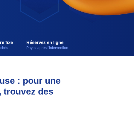
re fixe
Réservez en ligne
cachés
Payez après l'intervention
ouse : pour une
, trouvez des