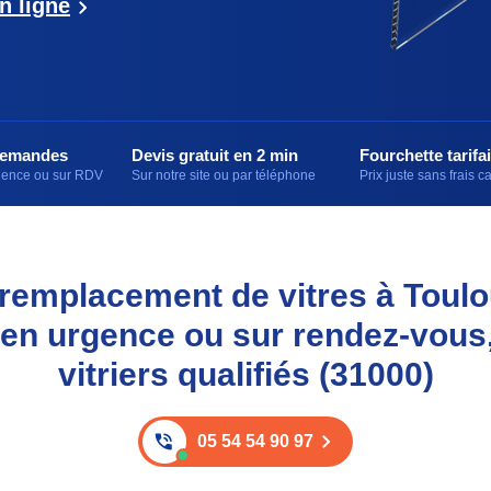
n ligne
demandes
Devis gratuit en 2 min
Fourchette tarifai
rgence ou sur RDV
Sur notre site ou par téléphone
Prix juste sans frais 
t remplacement de vitres à Toul
 en urgence ou sur rendez-vous
vitriers qualifiés (31000)
05 54 54 90 97