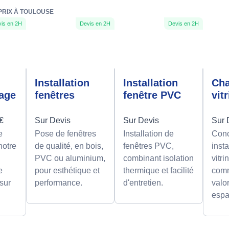
PRIX À TOULOUSE
is en 2H
Devis en 2H
Devis en 2H
n
Installation
Installation
Ch
rage
fenêtres
fenêtre PVC
vit
0€
Sur Devis
Sur Devis
Sur 
e
Pose de fenêtres
Installation de
Conc
notre
de qualité, en bois,
fenêtres PVC,
insta
PVC ou aluminium,
combinant isolation
vitri
e
pour esthétique et
thermique et facilité
comm
 sur
performance.
d'entretien.
valor
espa