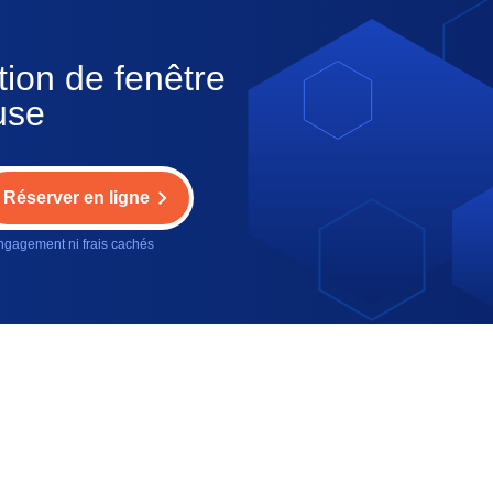
tion de fenêtre
use
Réserver en ligne
gagement ni frais cachés