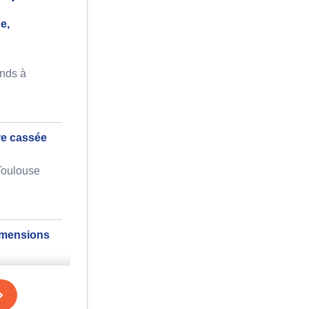
e,
nds à
re cassée
Toulouse
dimensions
rasbourg à