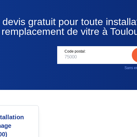
devis gratuit pour toute installa
 remplacement de vitre à Toulo
Code postal:
Sans en
allation
nage
00)