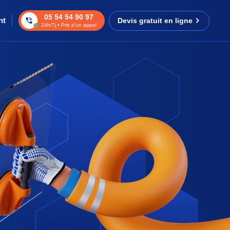
05 54 54 90 97
nt
Devis gratuit en ligne
24h/7j • Prix d’un appel