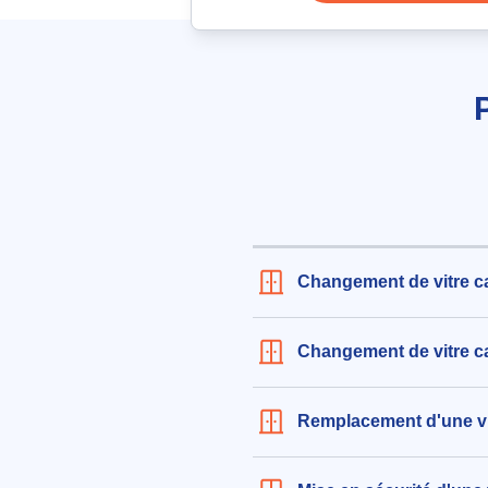
le 06/08/2026 à 18:52
Remplacement de vitrine en ver
dimensions 2,10m x 2,20m
460€ TTC
aux alentours de Rue Pouzonville
(31000)
le 06/08/2026 à 11:35
Remplacement de double vitrag
dimensions 80x150 cm
Changement de vitre c
597€ TTC
aux alentours de Avenue de la Ga
Toulouse (31000)
Changement de vitre c
le 04/08/2026 à 14:48
Remplacement d'une vi