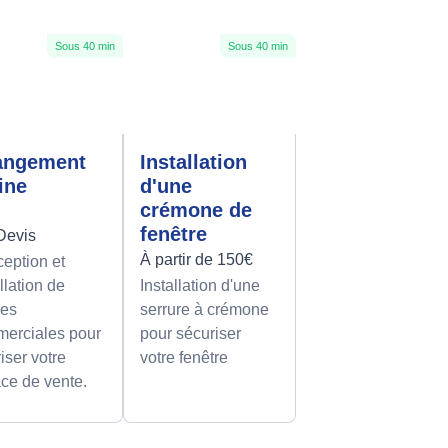
Sous 40 min
Sous 40 min
angement
Installation
rine
d'une
crémone de
fenêtre
Devis
À partir de 150€
eption et
llation de
Installation d'une
nes
serrure à crémone
erciales pour
pour sécuriser
iser votre
votre fenêtre
ce de vente.