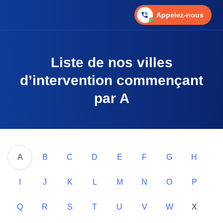
Appelez-nous
Liste de nos villes
d’intervention commençant
par A
A
B
C
D
E
F
G
H
I
J
K
L
M
N
O
P
Q
R
S
T
U
V
W
X