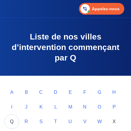
Appelez-nous
Liste de nos villes
d’intervention commençant
par Q
A
B
C
D
E
F
G
H
I
J
K
L
M
N
O
P
Q
R
S
T
U
V
W
X