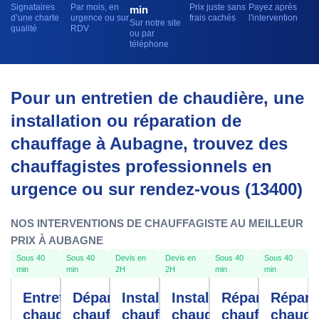
Signataires
Par mois, en
Prix juste sans
Payez après
min
d’une charte
urgence ou sur
frais cachés
l'intervention
Sur notre site
qualité
RDV
ou par
téléphone
Pour un entretien de chaudière, une
installation ou réparation de
chauffage à Aubagne, trouvez des
chauffagistes professionnels en
urgence ou sur rendez-vous (13400)
NOS INTERVENTIONS DE CHAUFFAGISTE AU MEILLEUR
PRIX À AUBAGNE
Sous 40
Sous 40
Devis en
Devis en
Sous 40
Sous 40
min
min
2H
2H
min
min
Entretien
Dépannage
Installation
Installation
Réparation
Répara
chaudière
chauffe-
chauffage
chaudière
chauffage
chaudi