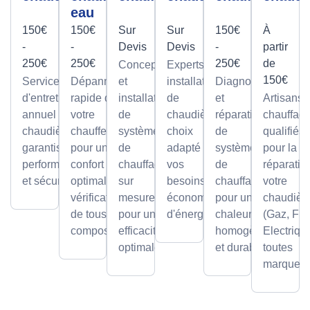
eau
150€
150€
Sur
Sur
150€
À
-
-
Devis
Devis
-
partir
250€
250€
250€
de
Conception
Experts en
150€
Service
Dépannage
et
installation
Diagnostic
d'entretien
rapide de
installation
de
et
Artisans
annuel pour
votre
de
chaudières,
réparation
chauffagi
chaudières,
chauffe-eau
systèmes
choix
de
qualifiés
garantissant
pour un
de
adapté à
systèmes
pour la
performance
confort
chauffage
vos
de
réparatio
et sécurité.
optimal avec
sur
besoins et
chauffage
votre
vérification
mesure,
économies
pour une
chaudièr
de tous les
pour une
d'énergie.
chaleur
(Gaz, Fio
composants.
efficacité
homogène
Electriqu
optimale.
et durable.
toutes
marques.