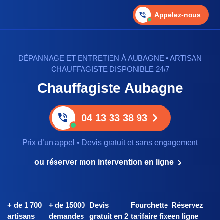
Appelez-nous
DÉPANNAGE ET ENTRETIEN À AUBAGNE • ARTISAN
CHAUFFAGISTE DISPONIBLE 24/7
Chauffagiste Aubagne
04 13 33 38 93
Prix d’un appel • Devis gratuit et sans engagement
ou
réserver mon intervention en ligne
+ de 1 700
+ de 15000
Devis
Fourchette
Réservez
artisans
demandes
gratuit en 2
tarifaire fixe
en ligne