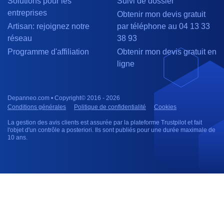
Solutions pour les
Suivi de dossier
entreprises
Obtenir mon devis gratuit
Artisan: rejoignez notre
par téléphone au 04 13 33
réseau
38 93
Programme d'affiliation
Obtenir mon devis gratuit en
ligne
Depanneo.com • Copyright© 2016 - 2026
Conditions générales
Politique de confidentialité
Cookies
La gestion des avis clients est assurée par la plateforme Trustpilot et fait
l'objet d'un contrôle a posteriori. Ils sont publiés pour une durée maximale de
10 ans.