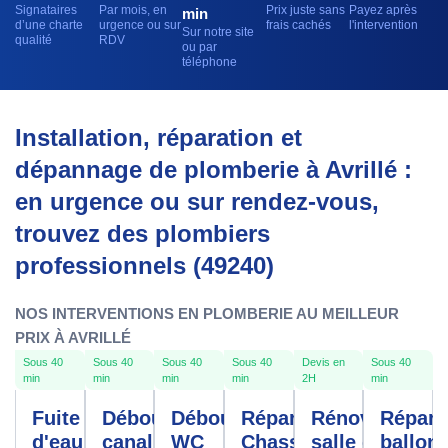
Signataires
Par mois, en
Prix juste sans
Payez après
min
d’une charte
urgence ou sur
frais cachés
l'intervention
Sur notre site
qualité
RDV
ou par
téléphone
Installation, réparation et
dépannage de plomberie à Avrillé :
en urgence ou sur rendez-vous,
trouvez des plombiers
professionnels (49240)
NOS INTERVENTIONS EN PLOMBERIE AU MEILLEUR
PRIX À AVRILLÉ
Sous 40
Sous 40
Sous 40
Sous 40
Devis en
Sous 40
min
min
min
min
2H
min
Fuite
Débouchage
Débouchage
Réparation
Rénovation
Répara
d'eau
canalisation
WC
Chasse
salle de
ballon