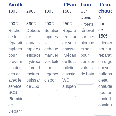
Avrillé
d'Eau
bain
d'eau
chaud
130€
290€
130€
150€
Sur
-
-
-
-
Devis
À
200€
390€
200€
250€
partir
Projets de
de
Recherche
Débouchage
Solutions
Réparation et
rénovation
150€
de fuite et
de
rapides pour
remplacement
sur mesure
réparation
canalisation
le
de votre
plomberie
Intervent
rapides
rapide et
débouchage
chasse d'eau
et sanitaire
pour la
pour
efficace par
manuel de
(Mécanisme
pour
réparatio
prévenir
hydrocurage
vos toilettes,
ou flotteur) sur
transformer
en urgen
les dégâts
: furet de 100
plombier en
toilette
votre salle
sur votre
des eaux
mètres et
urgence
classique ou
de bain.
ballons
avec le
puissance
disponible.
WC
d'eau
service
de 350 bars.
suspendu.
chaude,
SOS
pour un
Plombier
confort
de
continu.
Depanneo