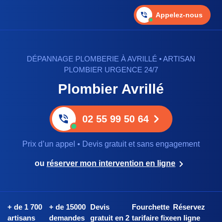
Appelez-nous
DÉPANNAGE PLOMBERIE À AVRILLÉ • ARTISAN
PLOMBIER URGENCE 24/7
Plombier Avrillé
02 55 99 50 64
Prix d’un appel • Devis gratuit et sans engagement
ou
réserver mon intervention en ligne
+ de 1 700
+ de 15000
Devis
Fourchette
Réservez
artisans
demandes
gratuit en 2
tarifaire fixe
en ligne