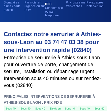
Signataires
Par mois, en
Prix juste sans
Payez après
min
d’une charte
urgence ou sur
frais cachés
l'intervention
Sur notre site
qualité
RDV
ou par
téléphone
Contactez notre serrurier à Athies-
sous-Laon au 03 74 47 03 38 pour
une intervention rapide (02840)
Entreprise de serrurerie à Athies-sous-Laon
pour ouverture de porte, changement de
serrure, installation ou dépannage urgent.
Intervention sous 40 minutes ou sur rendez-
vous (02840)
PRINCIPALES INTERVENTIONS DE SERRURERIE À
ATHIES-SOUS-LAON : PRIX FIXE
Sous 40
Sous 40
Sous 40
Devis en
Sous 40
Sous 40
Sous 40