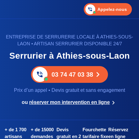
Appelez-nous
ENTREPRISE DE SERRURERIE LOCALE À ATHIES-SOUS-
LAON • ARTISAN SERRURIER DISPONIBLE 24/7
Serrurier à Athies-sous-Laon
03 74 47 03 38
Prix d’un appel • Devis gratuit et sans engagement
ou
réserver mon intervention en ligne
+ de 1 700
+ de 15000
Devis
Fourchette
Réservez
artisans
demandes
gratuit en 2
tarifaire fixe
en ligne