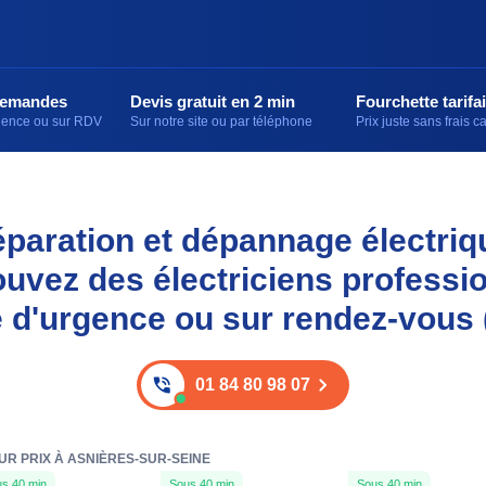
demandes
Devis gratuit en 2 min
Fourchette tarifai
rgence ou sur RDV
Sur notre site ou par téléphone
Prix juste sans frais 
réparation et dépannage électri
rouvez des électriciens professi
e d'urgence ou sur rendez-vous 
01 84 80 98 07
UR PRIX À ASNIÈRES-SUR-SEINE
s 40 min
Sous 40 min
Sous 40 min