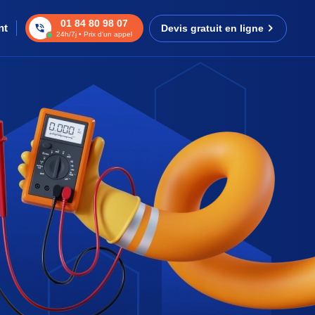
01 84 80 98 07
nt
Devis gratuit en ligne
24h/7j • Prix d’un appel