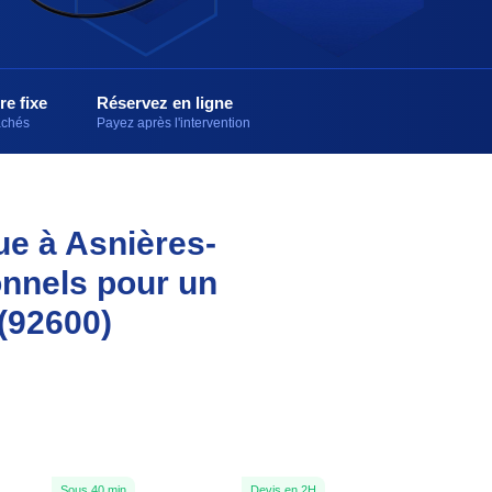
re fixe
Réservez en ligne
cachés
Payez après l'intervention
que à Asnières-
onnels pour un
(92600)
Sous 40 min
Devis en 2H