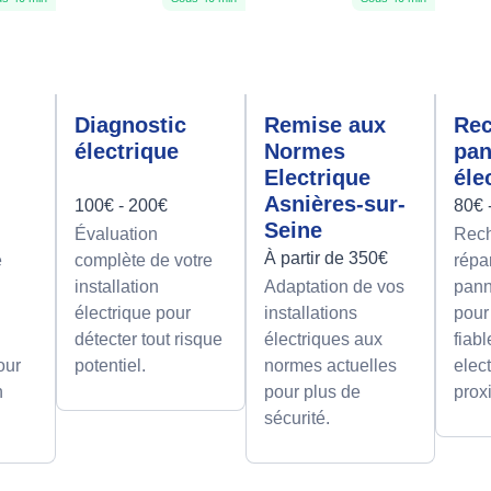
Diagnostic
Remise aux
Rec
électrique
Normes
pa
Electrique
éle
Asnières-sur-
100€ - 200€
80€ 
Seine
Évaluation
Rech
À partir de 350€
e
complète de votre
répa
installation
Adaptation de vos
pann
électrique pour
installations
pour
détecter tout risque
électriques aux
fiab
our
potentiel.
normes actuelles
elect
n
pour plus de
prox
sécurité.