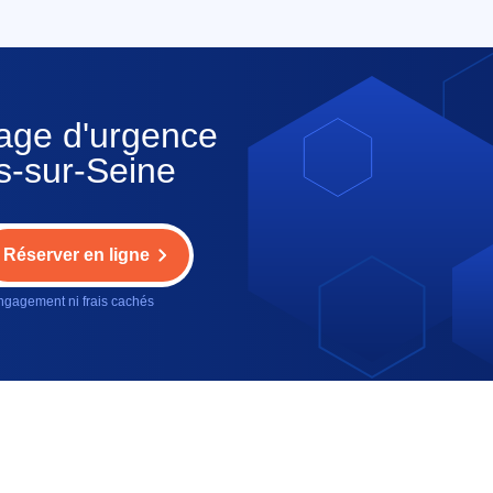
nage d'urgence
es-sur-Seine
Réserver en ligne
gagement ni frais cachés