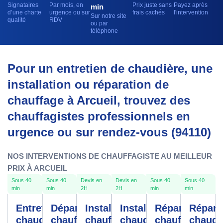
Signataires
Par mois, en
Prix juste sans
Payez après
min
d’une charte
urgence ou sur
frais cachés
l'intervention
Sur notre site
qualité
RDV
ou par
téléphone
Pour un entretien de chaudière, une
installation ou réparation de
chauffage à Arcueil, trouvez des
chauffagistes professionnels en
urgence ou sur rendez-vous (94110)
NOS INTERVENTIONS DE CHAUFFAGISTE AU MEILLEUR
PRIX À ARCUEIL
Sous 40
Sous 40
Devis en
Devis en
Sous 40
Sous 40
min
min
2H
2H
min
min
Entretien
Dépannage
Installation
Installation
Réparation
Répara
chaudière
chauffe-
chauffage
chaudière
chauffage
chaudi