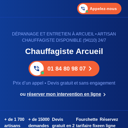
Appelez-nous
DÉPANNAGE ET ENTRETIEN À ARCUEIL • ARTISAN
CHAUFFAGISTE DISPONIBLE (94110) 24/7
Chauffagiste Arcueil
01 84 80 98 07
Prix d’un appel • Devis gratuit et sans engagement
ou
réserver mon intervention en ligne
+ de 1 700
+ de 15000
Devis
Fourchette
Réservez
artisans
demandes
gratuit en 2
tarifaire fixe
en ligne