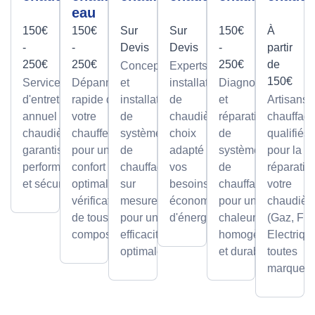
eau
150€
150€
Sur
Sur
150€
À
-
-
Devis
Devis
-
partir
250€
250€
250€
de
Conception
Experts en
150€
Service
Dépannage
et
installation
Diagnostic
d'entretien
rapide de
installation
de
et
Artisans
annuel pour
votre
de
chaudières,
réparation
chauffagi
chaudières,
chauffe-eau
systèmes
choix
de
qualifiés
garantissant
pour un
de
adapté à
systèmes
pour la
performance
confort
chauffage
vos
de
réparatio
et sécurité.
optimal avec
sur
besoins et
chauffage
votre
vérification
mesure,
économies
pour une
chaudièr
de tous les
pour une
d'énergie.
chaleur
(Gaz, Fio
composants.
efficacité
homogène
Electriqu
optimale.
et durable.
toutes
marques.