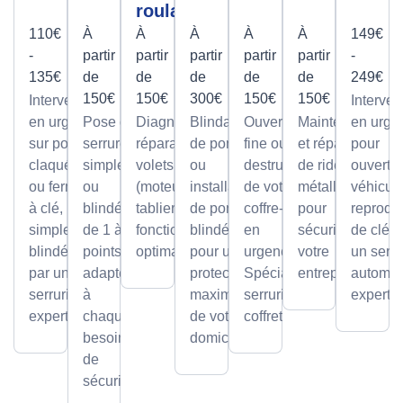
roulant
110€
À
À
À
À
À
149€
-
partir
partir
partir
partir
partir
-
135€
de
de
de
de
de
249€
150€
150€
300€
150€
150€
Intervention
Interven
en urgence
Pose de
Diagnostic et
Blindage
Ouverture
Maintenance
en urge
sur portes
serrures,
réparation de
de porte
fine ou par
et réparation
pour
claquées
simples
volets roulants
ou
destruction
de rideaux
ouvertu
ou fermées
ou
(moteur ou
installation
de votre
métalliques
véhicule
à clé,
blindée
tablier) pour un
de portes
coffre-fort
pour
reprodu
simples ou
de 1 à 5
fonctionnement
blindées
en
sécuriser
de clé p
blindées
points,
optimal.
pour une
urgence.
votre
un serru
par un
adaptée
protection
Spécialiste
entreprise.
automob
serrurier
à
maximale
serrurier
expert
expert
chaque
de votre
coffretier
besoin
domicile.
de
sécurité.