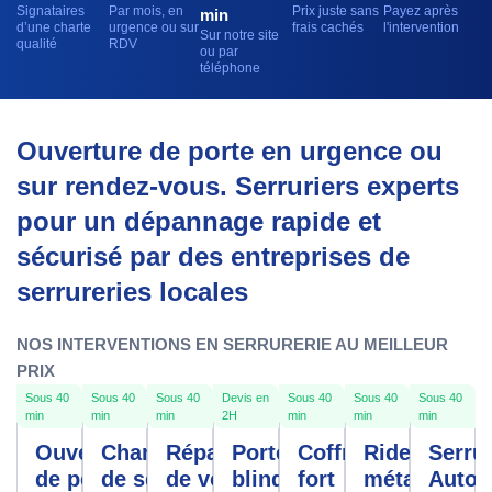
Signataires
Par mois, en
Prix juste sans
Payez après
min
d’une charte
urgence ou sur
frais cachés
l'intervention
Sur notre site
qualité
RDV
ou par
téléphone
Ouverture de porte en urgence ou
sur rendez-vous. Serruriers experts
pour un dépannage rapide et
sécurisé par des entreprises de
serrureries locales
NOS INTERVENTIONS EN SERRURERIE AU MEILLEUR
PRIX
Sous 40
Sous 40
Sous 40
Devis en
Sous 40
Sous 40
Sous 40
min
min
min
2H
min
min
min
Ouverture
Changement
Réparation
Porte
Coffre
Rideau
Serrur
de porte
de serrure
de volet
blindée
fort
métallique
Autom