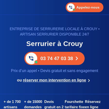
Appelez-nous
ENTREPRISE DE SERRURERIE LOCALE À CROUY •
ARTISAN SERRURIER DISPONIBLE 24/7
Serrurier à Crouy
03 74 47 03 38
Prix d’un appel • Devis gratuit et sans engagement
ou
réserver mon intervention en ligne
+ de 1 700
+ de 15000
Devis
Fourchette
Réservez
artisans
demandes
gratuit en 2
tarifaire fixe
en ligne