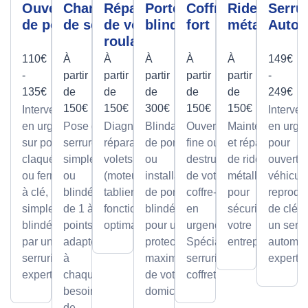
Ouverture
Changement
Réparation
Porte
Coffre
Rideau
Serrur
de porte
de serrure
de volet
blindée
fort
métallique
Autom
roulant
110€
À
À
À
À
À
149€
-
partir
partir
partir
partir
partir
-
135€
de
de
de
de
de
249€
150€
150€
300€
150€
150€
Intervention
Interven
en urgence
Pose de
Diagnostic et
Blindage
Ouverture
Maintenance
en urge
sur portes
serrures,
réparation de
de porte
fine ou par
et réparation
pour
claquées
simples
volets roulants
ou
destruction
de rideaux
ouvertu
ou fermées
ou
(moteur ou
installation
de votre
métalliques
véhicule
à clé,
blindée
tablier) pour un
de portes
coffre-fort
pour
reprodu
simples ou
de 1 à 5
fonctionnement
blindées
en
sécuriser
de clé p
blindées
points,
optimal.
pour une
urgence.
votre
un serru
par un
adaptée
protection
Spécialiste
entreprise.
automob
serrurier
à
maximale
serrurier
expert
expert
chaque
de votre
coffretier
besoin
domicile.
de