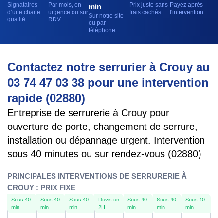
Signataires
Par mois, en
Prix juste sans
Payez après
min
d’une charte
urgence ou sur
frais cachés
l'intervention
Sur notre site
qualité
RDV
ou par
téléphone
Contactez notre serrurier à Crouy au
03 74 47 03 38 pour une intervention
rapide (02880)
Entreprise de serrurerie à Crouy pour
ouverture de porte, changement de serrure,
installation ou dépannage urgent. Intervention
sous 40 minutes ou sur rendez-vous (02880)
PRINCIPALES INTERVENTIONS DE SERRURERIE À
CROUY : PRIX FIXE
Sous 40
Sous 40
Sous 40
Devis en
Sous 40
Sous 40
Sous 40
min
min
min
2H
min
min
min