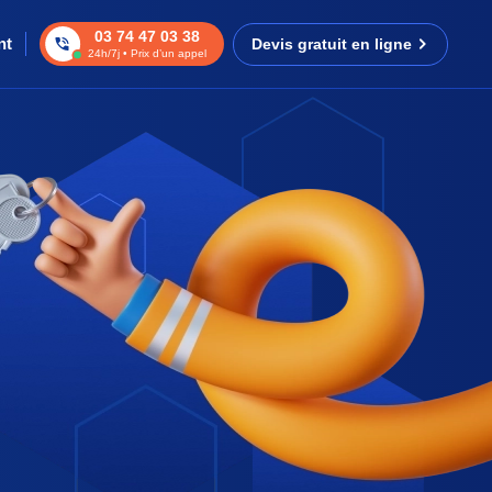
03 74 47 03 38
nt
Devis gratuit en ligne
24h/7j • Prix d’un appel