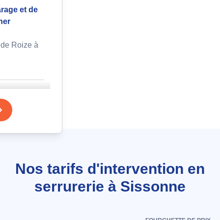
rage et de
ner
nde Roize à
ure
rieur
illere à
Nos tarifs d'intervention en
serrurerie à Sissonne
ectée avec
reinte