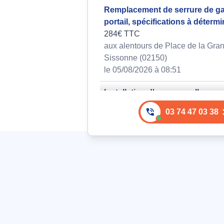
Remplacement de serrure de ga
portail, spécifications à détermi
284€ TTC
aux alentours de Place de la Gra
Sissonne (02150)
le 05/08/2026 à 08:51
Installation d'une nouvelle serr
sécurisée compatible avec un
03 74 47 03 38
fonctionnement intérieur et exté
253€ TTC
aux alentours de Rue de la Grenou
Lappion (02150)
le 04/08/2026 à 08:06
Installation d'une serrure conn
ouverture par téléphone ou emp
digitale
260€ TTC