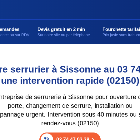
demandes
Devis gratuit en 2 min
Fourchette tarifai
rgence ou sur RDV
Sur notre site ou par téléphone
Prix juste sans frais 
e serrurier à Sissonne au 03 7
une intervention rapide (02150)
ntreprise de serrurerie à Sissonne pour ouverture 
porte, changement de serrure, installation ou
pannage urgent. Intervention sous 40 minutes ou 
rendez-vous (02150)
03 74 47 03 38