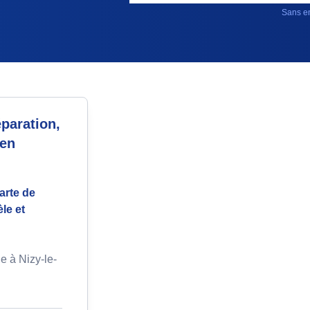
Sans en
paration,
 en
arte de
le et
e à Nizy-le-