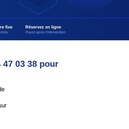
re fixe
Réservez en ligne
cachés
Payez après l'intervention
4 47 03 38 pour
de
sur