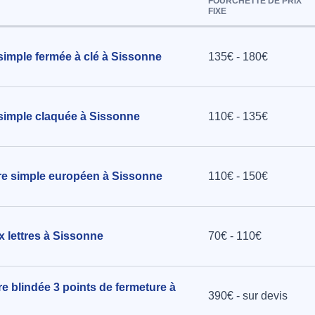
FOURCHETTE DE PRIX
FIXE
 à Sissonne
simple fermée à clé à Sissonne
135€ - 180€
née et
echniques
 simple claquée à Sissonne
110€ - 135€
e à
ndre simple européen à Sissonne
110€ - 150€
x lettres à Sissonne
70€ - 110€
re blindée 3 points de fermeture à
390€ - sur devis