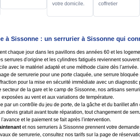
votre domicile.
coffretier
ie à Sissonne : un serrurier à Sissonne qui con
ient chaque jour dans les pavillons des années 60 et les logem
rrures d'origine et les cylindres fatigués reviennent souvent 
ile avec le matériel adapté et une méthode claire dès l'arrivée.
age de serrurerie pour une porte claquée, une serrure bloquée 
fraction pour la mise en sécurité immédiate avec un diagnostic p
e secteur de la gare et le camp de Sissonne, nos artisans serrur
e exposées au vent et aux variations de température.
ar un contrôle du jeu de porte, de la gâche et du barillet afin
un devis gratuit avant toute réparation, tout changement de se
l'avance et le paiement se fait après l'intervention.
aintenant
et nos serruriers à Sissonne prennent votre demand
ravaux de serrurerie, consultez nos tarifs sur la page de réserva