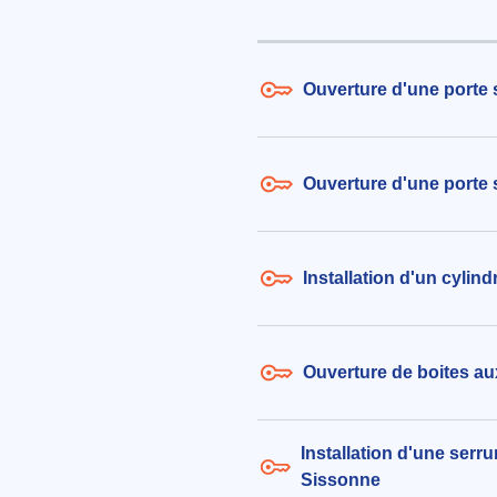
aux alentours de Quartier Leveau
(02150)
le 03/08/2026 à 11:24
Ouverture d'une porte 
Installation d'une serrure, poig
cylindre selon spécifications t
254€ TTC
Ouverture d'une porte
aux alentours de Route de la Selv
Sissonne (02150)
le 04/08/2026 à 18:46
Installation d'un cyli
Ouverture de boites au
Installation d'une serru
Sissonne