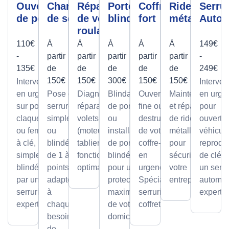
Ouverture
Changement
Réparation
Porte
Coffre
Rideau
Serrur
de porte
de serrure
de volet
blindée
fort
métallique
Autom
roulant
110€
À
À
À
À
À
149€
-
partir
partir
partir
partir
partir
-
135€
de
de
de
de
de
249€
150€
150€
300€
150€
150€
Intervention
Interven
en urgence
Pose de
Diagnostic et
Blindage
Ouverture
Maintenance
en urge
sur portes
serrures,
réparation de
de porte
fine ou par
et réparation
pour
claquées
simples
volets roulants
ou
destruction
de rideaux
ouvertu
ou fermées
ou
(moteur ou
installation
de votre
métalliques
véhicule
à clé,
blindée
tablier) pour un
de portes
coffre-fort
pour
reprodu
simples ou
de 1 à 5
fonctionnement
blindées
en
sécuriser
de clé p
blindées
points,
optimal.
pour une
urgence.
votre
un serru
par un
adaptée
protection
Spécialiste
entreprise.
automob
serrurier
à
maximale
serrurier
expert
expert
chaque
de votre
coffretier
besoin
domicile.
de