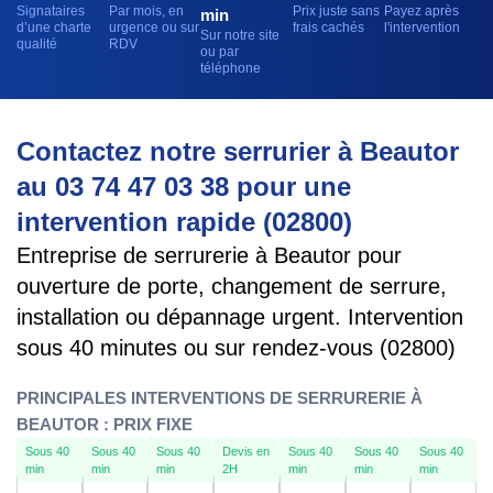
Signataires
Par mois, en
Prix juste sans
Payez après
min
d’une charte
urgence ou sur
frais cachés
l'intervention
Sur notre site
qualité
RDV
ou par
téléphone
Contactez notre serrurier à Beautor
au 03 74 47 03 38 pour une
intervention rapide (02800)
Entreprise de serrurerie à Beautor pour
ouverture de porte, changement de serrure,
installation ou dépannage urgent. Intervention
sous 40 minutes ou sur rendez-vous (02800)
PRINCIPALES INTERVENTIONS DE SERRURERIE À
BEAUTOR : PRIX FIXE
Sous 40
Sous 40
Sous 40
Devis en
Sous 40
Sous 40
Sous 40
min
min
min
2H
min
min
min