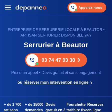
Appelez-nous
ENTREPRISE DE SERRURERIE LOCALE À BEAUTOR •
ARTISAN SERRURIER DISPONIBLE 24/7
Serrurier à Beautor
03 74 47 03 38
Prix d’un appel • Devis gratuit et sans engagement
ou
réserver mon intervention en ligne
+ de 1 700
+ de 15000
Devis
Fourchette
Réservez
artisans
demandes
gratuit en 2
tarifaire fixe
en ligne