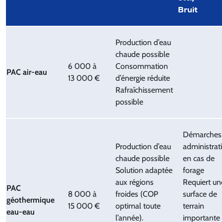
Bruit
Production d’eau
chaude possible
6 000 à
Consommation
PAC air-eau
13 000 €
d’énergie réduite
Rafraîchissement
possible
Démarches
Production d’eau
administrat
chaude possible
en cas de
Solution adaptée
forage
aux régions
Requiert un
PAC
8 000 à
froides (COP
surface de
géothermique
15 000 €
optimal toute
terrain
eau-eau
l’année).
importante