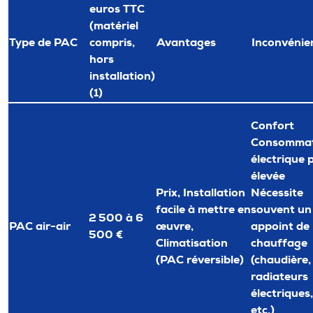
euros TTC
(matériel
Type de PAC
compris,
Avantages
Inconvénie
hors
installation)
(1)
Confort
Consommat
électrique 
élevée
Prix, Installation
Nécessite
facile à mettre en
souvent un
2 500 à 6
PAC air-air
œuvre,
appoint de
500 €
Climatisation
chauffage
(PAC réversible)
(chaudière,
radiateurs
électriques,
etc.)