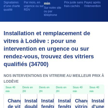
Signataires
Par mois, en
Prix juste sans
Payez après
min
d’une charte
urgence ou sur
frais cachés
l'intervention
Sur notre site
qualité
RDV
ou par
téléphone
Installation et remplacement de
vitres à Lodève : pour une
intervention en urgence ou sur
rendez-vous, trouvez des vitriers
qualifiés (34700)
NOS INTERVENTIONS EN VITRERIE AU MEILLEUR PRIX À
LODÈVE
Sous 40
Devis en
Devis en
Devis en
Sous 40
Sous 40
min
2H
2H
2H
min
min
Changement
Installation
Installation
Installation
Changement
Install
de vitre
double
fenêtres
fenêtre
vitrine
d'une