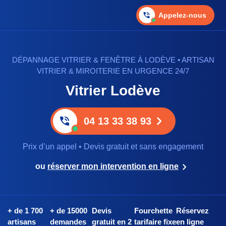
Appelez-nous
DÉPANNAGE VITRIER & FENÊTRE À LODÈVE • ARTISAN
VITRIER & MIROITERIE EN URGENCE 24/7
Vitrier Lodève
04 13 33 38 93
Prix d’un appel • Devis gratuit et sans engagement
ou
réserver mon intervention en ligne
+ de 1 700
+ de 15000
Devis
Fourchette
Réservez
artisans
demandes
gratuit en 2
tarifaire fixe
en ligne