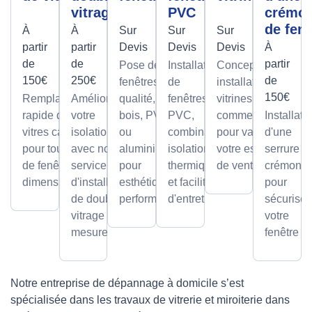
vitrage
PVC
crémo
de fenê
À
À
Sur
Sur
Sur
partir
partir
Devis
Devis
Devis
À
de
de
partir
Pose de
Installation
Conception et
150€
250€
de
fenêtres de
de
installation de
150€
Remplacement
Améliorez
qualité, en
fenêtres
vitrines
rapide de
votre
bois, PVC
PVC,
commerciales
Installati
vitres cassées,
isolation
ou
combinant
pour valoriser
d'une
pour tous types
avec notre
aluminium,
isolation
votre espace
serrure à
de fenêtres et
service
pour
thermique
de vente.
crémone
dimensions.
d'installation
esthétique et
et facilité
pour
de double
performance.
d'entretien.
sécuriser
vitrage sur
votre
mesure.
fenêtre
Notre entreprise de dépannage à domicile s’est
spécialisée dans les travaux de vitrerie et miroiterie dans