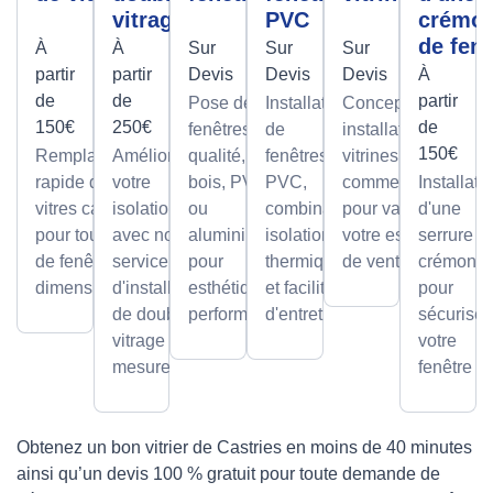
vitrage
PVC
crémo
de fenê
À
À
Sur
Sur
Sur
partir
partir
Devis
Devis
Devis
À
de
de
partir
Pose de
Installation
Conception et
150€
250€
de
fenêtres de
de
installation de
150€
Remplacement
Améliorez
qualité, en
fenêtres
vitrines
rapide de
votre
bois, PVC
PVC,
commerciales
Installati
vitres cassées,
isolation
ou
combinant
pour valoriser
d'une
pour tous types
avec notre
aluminium,
isolation
votre espace
serrure à
de fenêtres et
service
pour
thermique
de vente.
crémone
dimensions.
d'installation
esthétique et
et facilité
pour
de double
performance.
d'entretien.
sécuriser
vitrage sur
votre
mesure.
fenêtre
Obtenez un bon vitrier de Castries en moins de 40 minutes
ainsi qu’un devis 100 % gratuit pour toute demande de