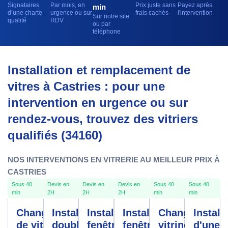
Signataires
Par mois, en
Prix juste sans
Payez après
min
d’une charte
urgence ou sur
frais cachés
l'intervention
Sur notre site
qualité
RDV
ou par
téléphone
Installation et remplacement de
vitres à Castries : pour une
intervention en urgence ou sur
rendez-vous, trouvez des vitriers
qualifiés (34160)
NOS INTERVENTIONS EN VITRERIE AU MEILLEUR PRIX À
CASTRIES
Sous 40
Devis en
Devis en
Devis en
Sous 40
Sous 40
min
2H
2H
2H
min
min
Changement
Installation
Installation
Installation
Changement
Install
de vitre
double
fenêtres
fenêtre
vitrine
d'une