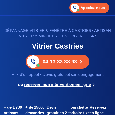
Appelez-nous
DÉPANNAGE VITRIER & FENÊTRE À CASTRIES • ARTISAN
VITRIER & MIROITERIE EN URGENCE 24/7
Vitrier Castries
04 13 33 38 93
Prix d’un appel • Devis gratuit et sans engagement
ou
réserver mon intervention en ligne
+ de 1 700
+ de 15000
Devis
Fourchette
Réservez
artisans
demandes
gratuit en 2
tarifaire fixe
en ligne