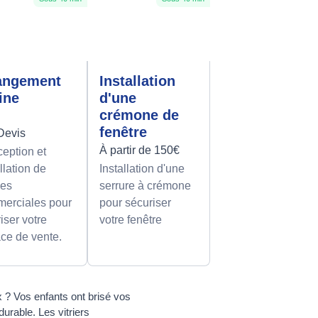
angement
Installation
rine
d'une
crémone de
fenêtre
Devis
À partir de 150€
eption et
llation de
Installation d'une
nes
serrure à crémone
erciales pour
pour sécuriser
iser votre
votre fenêtre
ce de vente.
 ? Vos enfants ont brisé vos
urable. Les vitriers