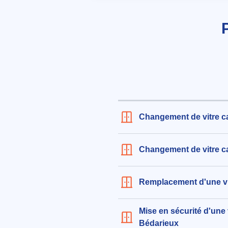
le 05/08/2026 à 16:03
Réparation de verrouillage sur b
modèle et référence à préciser
188€ TTC
aux alentours de Rue Canorgues 
Bédarieux (34600)
le 06/08/2026 à 07:16
Installation de double vitrage 1
Changement de vitre c
cm
485€ TTC
Changement de vitre ca
aux alentours de Rue du Clos à 
(34600)
le 03/08/2026 à 20:38
Remplacement d'une vi
Remplacement de double vitrag
Mise en sécurité d'une 
menuiserie PVC, dimensions H:
Bédarieux
Largeur:75cm pour une fenêtre