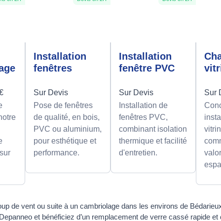
n
Installation
Installation
Ch
rage
fenêtres
fenêtre PVC
vit
0€
Sur Devis
Sur Devis
Sur 
e
Pose de fenêtres
Installation de
Conc
notre
de qualité, en bois,
fenêtres PVC,
insta
PVC ou aluminium,
combinant isolation
vitri
e
pour esthétique et
thermique et facilité
comm
 sur
performance.
d'entretien.
valor
espa
coup de vent ou suite à un cambriolage dans les environs de Bédarieux
 Depanneo et bénéficiez d’un remplacement de verre cassé rapide et d