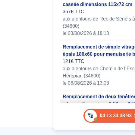
cassée dimensions 115x72 cm
367€ TTC
aux alentours de Rec de Serièis 
(34600)
le 03/08/2026 à 18:13
Remplacement de simple vitrage
épais 180x60 pour menuiserie b
121€ TTC
aux alentours de Chemin de l’Es
Hérépian (34600)
le 06/08/2026 à 13:08
Remplacement de deux fenêtre
vitrage, dimensions 1.50m x 0.
chacune
04 13 33 38 93
474€ TTC
aux alentours de Impasse de Veb
Bédarieux (34600)