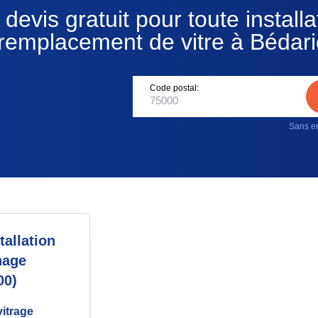
devis gratuit pour toute installa
remplacement de vitre à Bédar
Code postal:
Sans en
allation
nage
00)
itrage