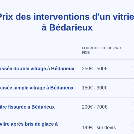
Prix des interventions d'un vitrie
aie vitrée -
à Bédarieux
à
FOURCHETTE DE PRIX
FIXE
52 cm x 49
assée double vitrage à Bédarieux
250€ - 500€
ssée simple vitrage à Bédarieux
150€ - 300€
Bédarieux
tre fissurée à Bédarieux
200€ - 700€
e sur
vitre après bris de glace à
192cm /
149€ - sur devis
 de