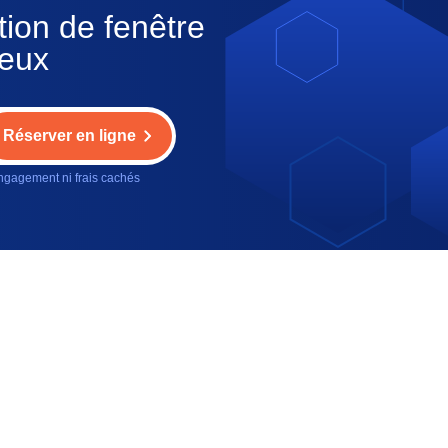
tion de fenêtre
ieux
Réserver en ligne
gagement ni frais cachés