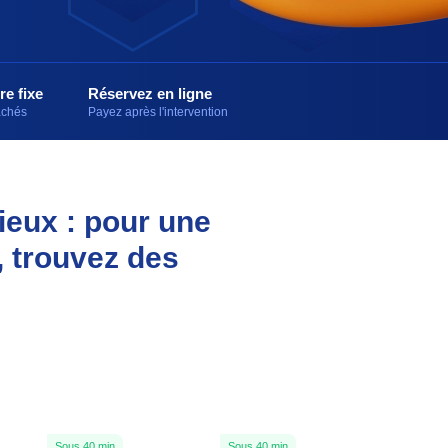
re fixe
Réservez en ligne
cachés
Payez après l'intervention
ieux : pour une
, trouvez des
Sous 40 min
Sous 40 min