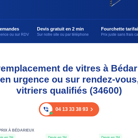
demandes
Devis gratuit en 2 min
Fourchette tarifai
rgence ou sur RDV
Sur notre site ou par téléphone
Prix juste sans frais 
t remplacement de vitres à Bédar
 en urgence ou sur rendez-vous
vitriers qualifiés (34600)
04 13 33 38 93
PRIX À BÉDARIEUX
is en 2H
Devis en 2H
Devis en 2H