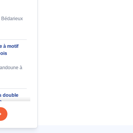
à Bédarieux
 à motif
ois
candoune à
s double
50m
re à