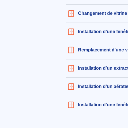
H:230cm / Largeur:105cm
558€ TTC
Changement de vitrine
aux alentours de Rue du Vérénou
MAURIAN à Taussac-la-Billière (
Installation d'une fenê
le 04/08/2026 à 21:16
Remplacement d'une vit
Installation d'un extra
Installation d'un aérat
Installation d'une fenê