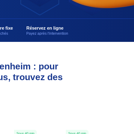
re fixe
Réservez en ligne
cachés
Payez après l'intervention
denheim : pour
us, trouvez des
Sous 40 min
Sous 40 min