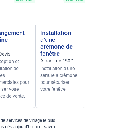
angement
Installation
rine
d'une
crémone de
fenêtre
Devis
À partir de 150€
eption et
llation de
Installation d'une
nes
serrure à crémone
erciales pour
pour sécuriser
iser votre
votre fenêtre
ce de vente.
e services de vitrage le plus
us dès aujourd'hui pour savoir