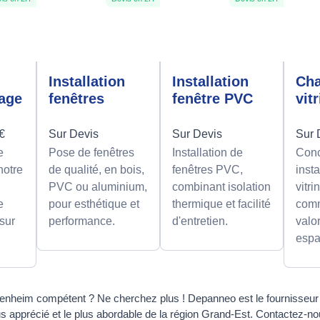
n
Installation
Installation
Ch
rage
fenêtres
fenêtre PVC
vit
0€
Sur Devis
Sur Devis
Sur 
e
Pose de fenêtres
Installation de
Conc
notre
de qualité, en bois,
fenêtres PVC,
insta
PVC ou aluminium,
combinant isolation
vitri
e
pour esthétique et
thermique et facilité
comm
 sur
performance.
d'entretien.
valor
espa
enheim compétent ? Ne cherchez plus ! Depanneo est le fournisseur d
lus apprécié et le plus abordable de la région Grand-Est. Contactez-no