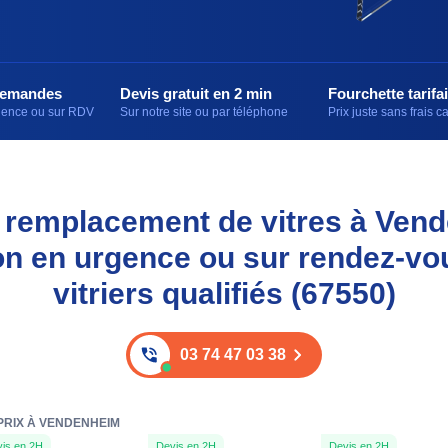
demandes
Devis gratuit en 2 min
Fourchette tarifai
rgence ou sur RDV
Sur notre site ou par téléphone
Prix juste sans frais 
et remplacement de vitres à Ven
on en urgence ou sur rendez-vo
vitriers qualifiés (67550)
03 74 47 03 38
 PRIX À VENDENHEIM
is en 2H
Devis en 2H
Devis en 2H