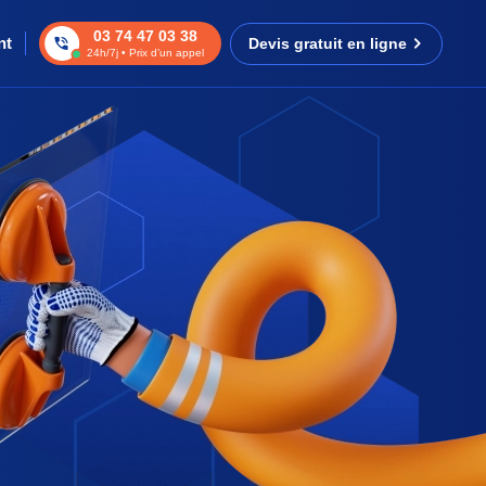
03 74 47 03 38
nt
Devis gratuit en ligne
24h/7j • Prix d’un appel