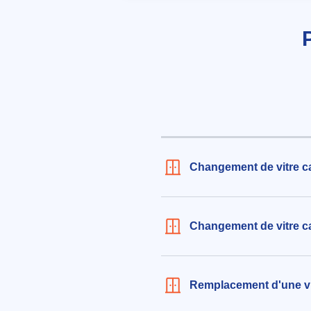
le 07/08/2026 à 18:04
Remplacement de la vitre extéri
blanchâtre cassée d'une porte 
vitrage
240€ TTC
aux alentours de Rue Henri Loux 
Vendenheim (67550)
le 05/08/2026 à 19:26
Changement de vitre c
Changement de vitre c
Remplacement d'une vi