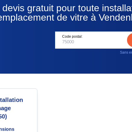
devis gratuit pour toute installa
emplacement de vitre à Vende
Code postal:
Sans en
allation
nage
50)
ensions