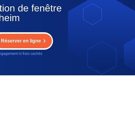
tion de fenêtre
nheim
Réserver en ligne
gagement ni frais cachés