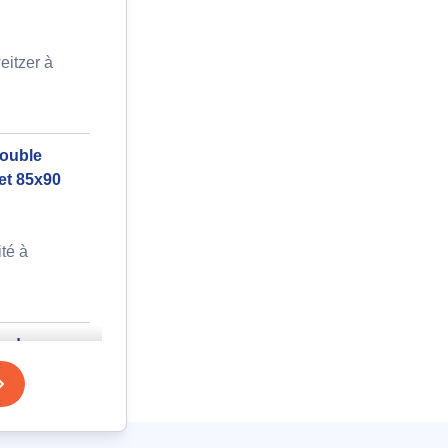
eitzer à
double
et 85x90
ité à
e de
cm x 50cm
à