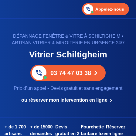
Appelez-nous
DÉPANNAGE FENÊTRE & VITRE À SCHILTIGHEIM •
ARTISAN VITRIER & MIROITERIE EN URGENCE 24/7
Vitrier Schiltigheim
03 74 47 03 38
Prix d’un appel • Devis gratuit et sans engagement
ou
réserver mon intervention en ligne
+ de 1 700
+ de 15000
Devis
Fourchette
Réservez
artisans
demandes
gratuit en 2
tarifaire fixe
en ligne