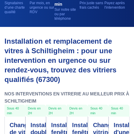
Signataires
Par mois, en
Prix juste sans
Payez après
min
d’une charte
urgence ou sur
frais cachés
l'intervention
Sur notre site
qualité
RDV
ou par
téléphone
Installation et remplacement de
vitres à Schiltigheim : pour une
intervention en urgence ou sur
rendez-vous, trouvez des vitriers
qualifiés (67300)
NOS INTERVENTIONS EN VITRERIE AU MEILLEUR PRIX À
SCHILTIGHEIM
Sous 40
Devis en
Devis en
Devis en
Sous 40
Sous 40
min
2H
2H
2H
min
min
Changement
Installation
Installation
Installation
Changement
Install
de vitre
double
fenêtres
fenêtre
vitrine
d'une