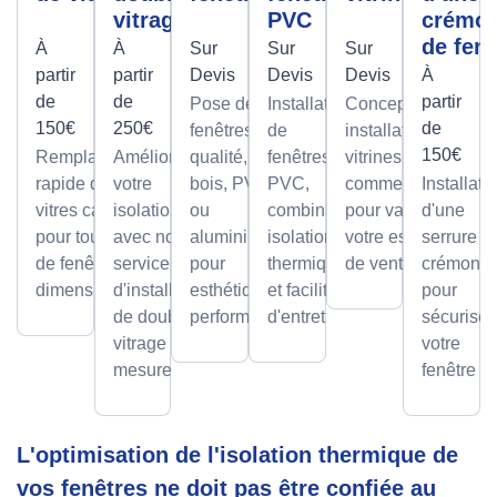
vitrage
PVC
crémo
de fenê
À
À
Sur
Sur
Sur
partir
partir
Devis
Devis
Devis
À
de
de
partir
Pose de
Installation
Conception et
150€
250€
de
fenêtres de
de
installation de
150€
Remplacement
Améliorez
qualité, en
fenêtres
vitrines
rapide de
votre
bois, PVC
PVC,
commerciales
Installati
vitres cassées,
isolation
ou
combinant
pour valoriser
d'une
pour tous types
avec notre
aluminium,
isolation
votre espace
serrure à
de fenêtres et
service
pour
thermique
de vente.
crémone
dimensions.
d'installation
esthétique et
et facilité
pour
de double
performance.
d'entretien.
sécuriser
vitrage sur
votre
mesure.
fenêtre
L'optimisation de l'isolation thermique de
vos fenêtres ne doit pas être confiée au