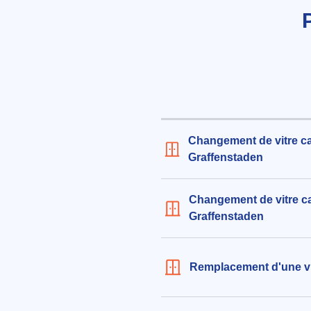
Graffenstaden (67400)
le 06/08/2026 à 14:46
Remplacement de vitre pour por
dimensions 1m47x47cm
454€ TTC
aux alentours de Rue des Violettes
Graffenstaden (67400)
Changement de vitre cas
le 07/08/2026 à 22:14
Graffenstaden
Remplacement de simple vitrage
intérieure en bois, dimensions
Changement de vitre cas
206€ TTC
Graffenstaden
aux alentours de Rue des Lilas à Il
Graffenstaden (67400)
le 06/08/2026 à 17:53
Remplacement d'une vit
Remplacement et mise en sécur
vitre simple vitrage, dimension