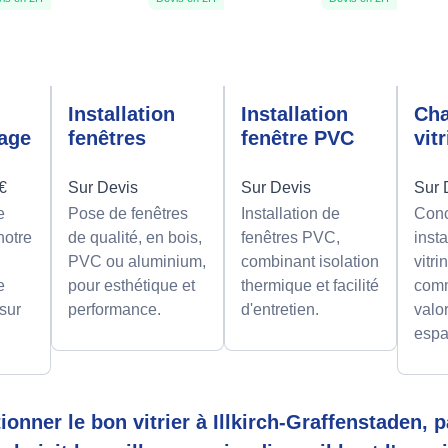
n
Installation
Installation
Ch
rage
fenêtres
fenêtre PVC
vit
0€
Sur Devis
Sur Devis
Sur 
e
Pose de fenêtres
Installation de
Conc
notre
de qualité, en bois,
fenêtres PVC,
insta
PVC ou aluminium,
combinant isolation
vitri
e
pour esthétique et
thermique et facilité
comm
 sur
performance.
d'entretien.
valor
espa
tionner le bon vitrier à Illkirch-Graffenstaden,