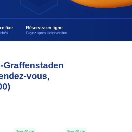
re fixe
Réservez en ligne
cachés
Payez après l'intervention
ch-Graffenstaden
rendez-vous,
00)
Sous 40 min
Sous 40 min