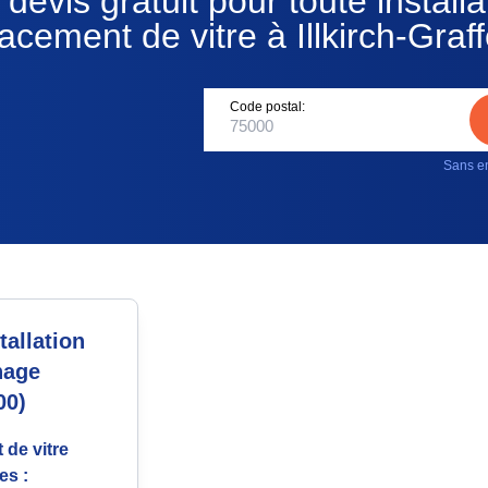
devis gratuit pour toute installa
acement de vitre à Illkirch-Graf
Code postal:
Sans en
allation
nage
00)
 de vitre
es :