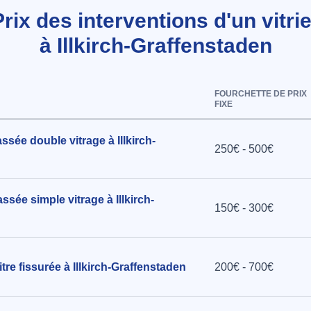
Prix des interventions d'un vitrie
à Illkirch-Graffenstaden
te-fenêtre
FOURCHETTE DE PRIX
FIXE
 à Illkirch-
sée double vitrage à Illkirch-
250€ - 500€
 sur porte
 24x41 cm
sée simple vitrage à Illkirch-
150€ - 300€
lkirch-
re fissurée à Illkirch-Graffenstaden
200€ - 700€
ité d'une
s L 1.40m x