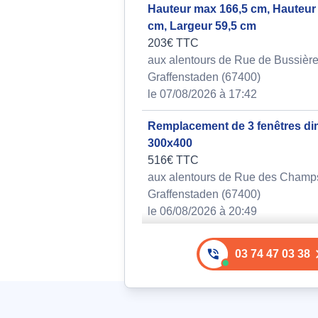
Hauteur max 166,5 cm, Hauteur
cm, Largeur 59,5 cm
203€ TTC
aux alentours de Rue de Bussière à
Graffenstaden (67400)
le 07/08/2026 à 17:42
Remplacement de 3 fenêtres d
300x400
516€ TTC
aux alentours de Rue des Champs 
Graffenstaden (67400)
le 06/08/2026 à 20:49
Mise en sécurité provisoire et
03 74 47 03 38
remplacement de vitre cassée 
vitrage
326€ TTC
aux alentours de Impasse Galilée à