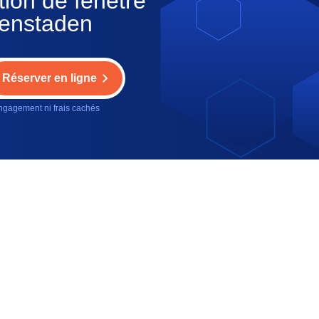
tion de fenêtre
fenstaden
Réserver en ligne
gagement ni frais cachés