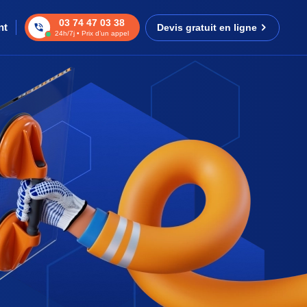
03 74 47 03 38
nt
Devis gratuit en ligne
24h/7j • Prix d’un appel