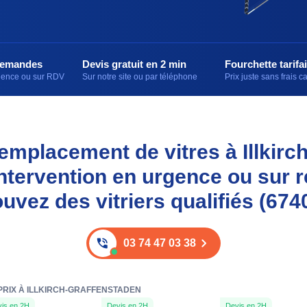
demandes
Devis gratuit en 2 min
Fourchette tarifai
rgence ou sur RDV
Sur notre site ou par téléphone
Prix juste sans frais 
 remplacement de vitres à Illkir
intervention en urgence ou sur 
ouvez des vitriers qualifiés (674
03 74 47 03 38
 PRIX À ILLKIRCH-GRAFFENSTADEN
is en 2H
Devis en 2H
Devis en 2H