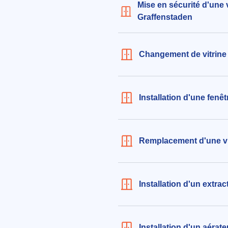
Mise en sécurité d'une vi
H 1.96m, épaisseur 1cm
Graffenstaden
289€ TTC
aux alentours de Impasse du Sorb
Illkirch-Graffenstaden (67400)
Changement de vitrine 
le 06/08/2026 à 11:38
Installation d'une fenêt
Remplacement d'une vit
Installation d'un extrac
Installation d'un aérate