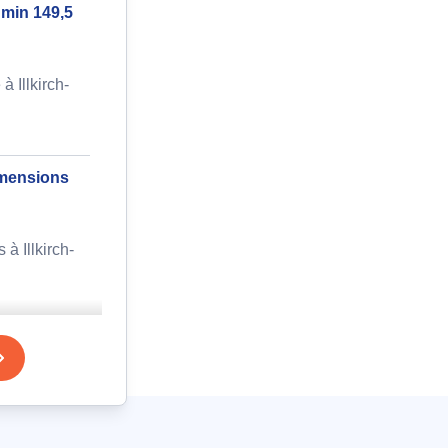
 min 149,5
 Illkirch-
imensions
à Illkirch-
en double
 Illkirch-