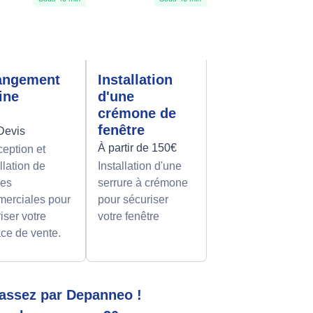
angement
Installation
rine
d'une
crémone de
fenêtre
Devis
À partir de 150€
eption et
llation de
Installation d'une
nes
serrure à crémone
erciales pour
pour sécuriser
iser votre
votre fenêtre
ce de vente.
 passez par Depanneo !