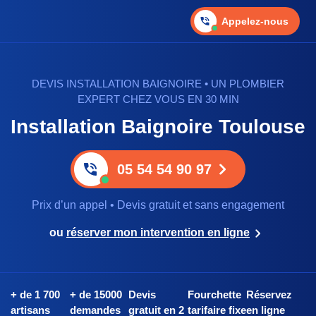
Appelez-nous
DEVIS INSTALLATION BAIGNOIRE • UN PLOMBIER
EXPERT CHEZ VOUS EN 30 MIN
Installation Baignoire Toulouse
05 54 54 90 97
Prix d’un appel • Devis gratuit et sans engagement
ou
réserver mon intervention en ligne
+ de 1 700
+ de 15000
Devis
Fourchette
Réservez
artisans
demandes
gratuit en 2
tarifaire fixe
en ligne