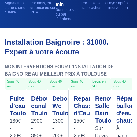
Signataires
Par mois, en
Prix juste sans
Payez après
min
d’une charte
urgence ou sur
frais cachés
l'intervention
Sur notre site
qualité
RDV
ou par
téléphone
Installation Baignoire : 31000.
Expert à votre écoute
NOS INTERVENTIONS POUR L'INSTALLATION DE
BAIGNOIRE AU MEILLEUR PRIX À TOULOUSE
Sous 40
Sous 40
Sous 40
Sous 40
Devis en
Sous 40
min
min
min
min
2H
min
Fuite
Débouchage
Debouchage
Réparation
Renovation
Répara
d'eau
canalisation
Wc
Chasse
Salle De
ballon
Toulouse
Toulouse
Toulouse
d'Eau
Bain
d'eau
Toulouse
chaud
130€
290€
130€
150€
-
-
-
-
Sur
À
200€
390€
200€
250€
Devis
partir