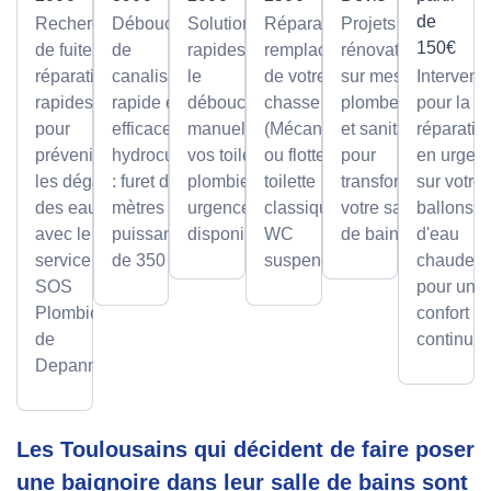
de
Recherche
Débouchage
Solutions
Réparation et
Projets de
150€
de fuite et
de
rapides pour
remplacement
rénovation
réparation
canalisation
le
de votre
sur mesure
Intervent
rapides
rapide et
débouchage
chasse d'eau
plomberie
pour la
pour
efficace par
manuel de
(Mécanisme
et sanitaire
réparatio
prévenir
hydrocurage
vos toilettes,
ou flotteur) sur
pour
en urgen
les dégâts
: furet de 100
plombier en
toilette
transformer
sur votre
des eaux
mètres et
urgence
classique ou
votre salle
ballons
avec le
puissance
disponible.
WC
de bain.
d'eau
service
de 350 bars.
suspendu.
chaude,
SOS
pour un
Plombier
confort
de
continu.
Depanneo
Les Toulousains qui décident de faire poser
une baignoire dans leur salle de bains sont