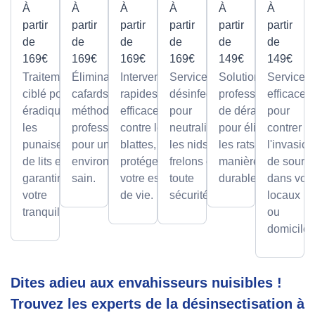
À
À
À
À
À
À
partir
partir
partir
partir
partir
partir
de
de
de
de
de
de
169€
169€
169€
169€
149€
149€
Traitement
Élimination des
Interventions
Services de
Solutions
Services
ciblé pour
cafards avec des
rapides et
désinfection
professionnelles
efficaces
éradiquer
méthodes
efficaces
pour
de dératisation
pour
les
professionnelles,
contre les
neutraliser
pour éliminer
contrer
punaises
pour un
blattes, pour
les nids de
les rats de
l'invasion
de lits et
environnement
protéger
frelons en
manière sûre et
de souris
garantir
sain.
votre espace
toute
durable.
dans vos
votre
de vie.
sécurité.
locaux
tranquillité.
ou
domicile.
Dites adieu aux envahisseurs nuisibles !
Trouvez les experts de la désinsectisation à