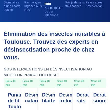
Signataires
Par mois, en
Prix juste sans
Payez après
min
d’une charte
urgence ou sur
frais cachés
l'intervention
Sur notre site
qualité
RDV
ou par
téléphone
Élimination des insectes nuisibles à
Toulouse. Trouvez des experts en
désinsectisation proche de chez
vous.
NOS INTERVENTIONS EN DÉSINSECTISATION AU
MEILLEUR PRIX À TOULOUSE
Sous 40
Sous 40
Sous 40
Sous 40
Sous 40
Sous 40
min
min
min
min
min
min
Punaises
Désinfection
Désinfection
Désinfection
Dératisation
Dérati
de lit
cafards
blattes
frelons
rats
souris
Toulouse