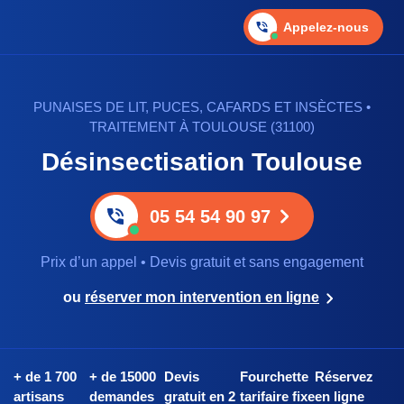
Appelez-nous
PUNAISES DE LIT, PUCES, CAFARDS ET INSÈCTES •
TRAITEMENT À TOULOUSE (31100)
Désinsectisation Toulouse
05 54 54 90 97
Prix d’un appel • Devis gratuit et sans engagement
ou
réserver mon intervention en ligne
+ de 1 700
+ de 15000
Devis
Fourchette
Réservez
artisans
demandes
gratuit en 2
tarifaire fixe
en ligne