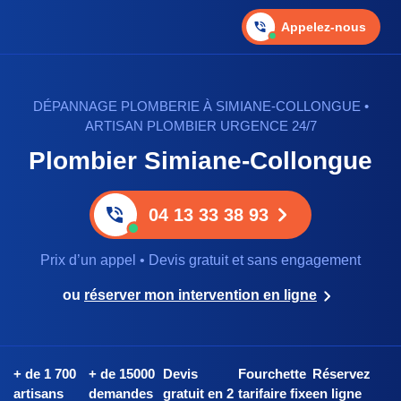
Appelez-nous
DÉPANNAGE PLOMBERIE À SIMIANE-COLLONGUE •
ARTISAN PLOMBIER URGENCE 24/7
Plombier Simiane-Collongue
04 13 33 38 93
Prix d’un appel • Devis gratuit et sans engagement
ou
réserver mon intervention en ligne
+ de 1 700
+ de 15000
Devis
Fourchette
Réservez
artisans
demandes
gratuit en 2
tarifaire fixe
en ligne