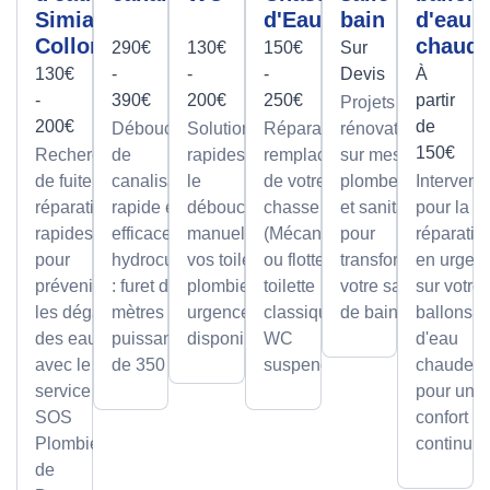
Simiane-
d'Eau
bain
d'eau
Collongue
chaud
290€
130€
150€
Sur
130€
-
-
-
Devis
À
-
390€
200€
250€
partir
Projets de
200€
de
Débouchage
Solutions
Réparation et
rénovation
150€
Recherche
de
rapides pour
remplacement
sur mesure
de fuite et
canalisation
le
de votre
plomberie
Intervent
réparation
rapide et
débouchage
chasse d'eau
et sanitaire
pour la
rapides
efficace par
manuel de
(Mécanisme
pour
réparatio
pour
hydrocurage
vos toilettes,
ou flotteur) sur
transformer
en urgen
prévenir
: furet de 100
plombier en
toilette
votre salle
sur votre
les dégâts
mètres et
urgence
classique ou
de bain.
ballons
des eaux
puissance
disponible.
WC
d'eau
avec le
de 350 bars.
suspendu.
chaude,
service
pour un
SOS
confort
Plombier
continu.
de