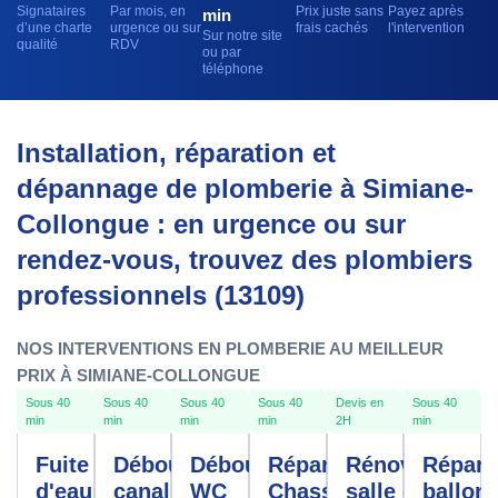
Signataires
Par mois, en
Prix juste sans
Payez après
min
d’une charte
urgence ou sur
frais cachés
l'intervention
Sur notre site
qualité
RDV
ou par
téléphone
Installation, réparation et
dépannage de plomberie à Simiane-
Collongue : en urgence ou sur
rendez-vous, trouvez des plombiers
professionnels (13109)
NOS INTERVENTIONS EN PLOMBERIE AU MEILLEUR
PRIX À SIMIANE-COLLONGUE
Sous 40
Sous 40
Sous 40
Sous 40
Devis en
Sous 40
min
min
min
min
2H
min
Fuite
Débouchage
Débouchage
Réparation
Rénovation
Répara
d'eau
canalisation
WC
Chasse
salle de
ballon