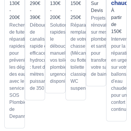
chaud
130€
290€
130€
150€
Sur
-
-
-
-
Devis
À
200€
390€
200€
250€
partir
Projets de
de
Recherche
Débouchage
Solutions
Réparation et
rénovation
150€
de fuite et
de
rapides pour
remplacement
sur mesure
réparation
canalisation
le
de votre
plomberie
Intervent
rapides
rapide et
débouchage
chasse d'eau
et sanitaire
pour la
pour
efficace par
manuel de
(Mécanisme
pour
réparatio
prévenir
hydrocurage
vos toilettes,
ou flotteur) sur
transformer
en urgen
les dégâts
: furet de 100
plombier en
toilette
votre salle
sur votre
des eaux
mètres et
urgence
classique ou
de bain.
ballons
avec le
puissance
disponible.
WC
d'eau
service
de 350 bars.
suspendu.
chaude,
SOS
pour un
Plombier
confort
de
continu.
Depanneo