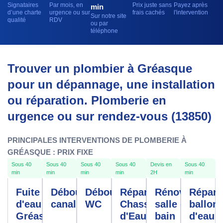
Signataires
Par mois, en
Prix juste sans
Payez après
min
d’une charte
urgence ou sur
frais cachés
l'intervention
Sur notre site
qualité
RDV
ou par
téléphone
Trouver un plombier à Gréasque
pour un dépannage, une installation
ou réparation. Plomberie en
urgence ou sur rendez-vous (13850)
PRINCIPALES INTERVENTIONS DE PLOMBERIE À
GRÉASQUE : PRIX FIXE
Sous 40
Sous 40
Sous 40
Sous 40
Devis en
Sous 40
min
min
min
min
2H
min
Fuite
Débouchage
Débouchage
Réparation
Rénovation
Répara
d'eau
canalisation
WC
Chasse
salle de
ballon
Gréasque
d'Eau
bain
d'eau