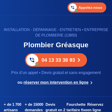
Appelez-nous
INSTALLATION - DÉPANNAGE - ENTRETIEN • ENTREPRISE
DE PLOMBERIE (13850)
Plombier Gréasque
04 13 33 38 93
Prix d’un appel • Devis gratuit et sans engagement
ou
réserver mon intervention en ligne
+ de 1 700
+ de 15000
Devis
Fourchette
Réservez
artisans
demandes
gratuit en 2
tarifaire fixe
en ligne