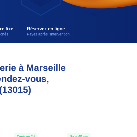
re fixe
Réservez en ligne
cachés
Payez après l'intervention
erie à Marseille
endez-vous,
(13015)
Devis en 2H
Sous 40 min