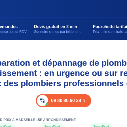
demandes
Devis gratuit en 2 min
Fourchette tarifai
rgence ou sur RDV
Sur notre site ou par téléphone
Prix juste sans frais 
éparation et dépannage de plomb
issement : en urgence ou sur r
z des plombiers professionnels 
09 80 80 60 28
R PRIX À MARSEILLE 15E ARRONDISSEMENT
s 40 min
Sous 40 min
Sous 40 min