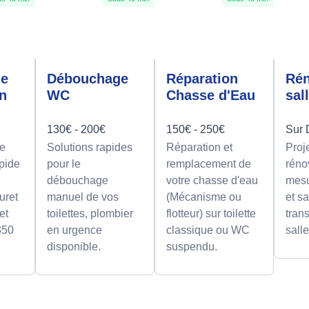
ge
Débouchage
Réparation
Rén
on
WC
Chasse d'Eau
sal
130€ - 200€
150€ - 250€
Sur 
e
Solutions rapides
Réparation et
Proj
apide
pour le
remplacement de
réno
débouchage
votre chasse d'eau
mesu
uret
manuel de vos
(Mécanisme ou
et sa
et
toilettes, plombier
flotteur) sur toilette
tran
350
en urgence
classique ou WC
sall
disponible.
suspendu.