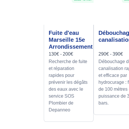
Fuite d'eau
Déboucha
Marseille 15e
canalisati
Arrondissement
130€ - 200€
290€ - 390€
Recherche de fuite
Débouchage d
et réparation
canalisation r
rapides pour
et efficace par
prévenir les dégâts
hydrocurage : f
des eaux avec le
de 100 mètres 
service SOS
puissance de 
Plombier de
bars.
Depanneo