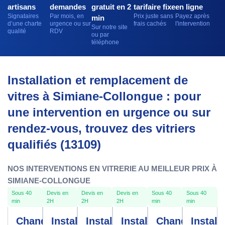
artisans
demandes
gratuit en 2
tarifaire fixe
en ligne
Signataires
Par mois, en
Prix juste sans
Payez après
min
d’une charte
urgence ou sur
frais cachés
l'intervention
Sur notre site
qualité
RDV
ou par
téléphone
Installation et remplacement de
vitres à Simiane-Collongue : pour
une intervention en urgence ou sur
rendez-vous, trouvez des vitriers
qualifiés (13109)
NOS INTERVENTIONS EN VITRERIE AU MEILLEUR PRIX À
SIMIANE-COLLONGUE
Sous 40
Devis en
Devis en
Devis en
Sous 40
Sous 40
min
2H
2H
2H
min
min
Changement
Installation
Installation
Installation
Changement
Install