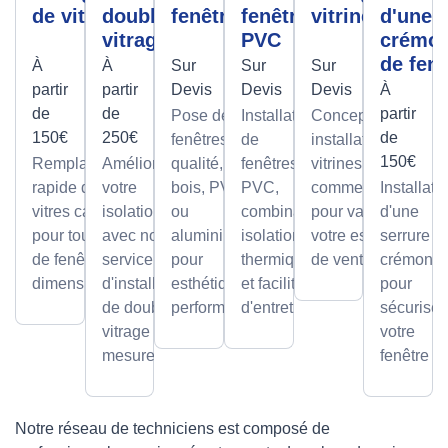
de vitre
double
fenêtres
fenêtre
vitrine
d'une
vitrage
PVC
crémo
de fenê
À
À
Sur
Sur
Sur
partir
partir
Devis
Devis
Devis
À
de
de
partir
Pose de
Installation
Conception et
150€
250€
de
fenêtres de
de
installation de
150€
Remplacement
Améliorez
qualité, en
fenêtres
vitrines
rapide de
votre
bois, PVC
PVC,
commerciales
Installati
vitres cassées,
isolation
ou
combinant
pour valoriser
d'une
pour tous types
avec notre
aluminium,
isolation
votre espace
serrure à
de fenêtres et
service
pour
thermique
de vente.
crémone
dimensions.
d'installation
esthétique et
et facilité
pour
de double
performance.
d'entretien.
sécuriser
vitrage sur
votre
mesure.
fenêtre
Notre réseau de techniciens est composé de