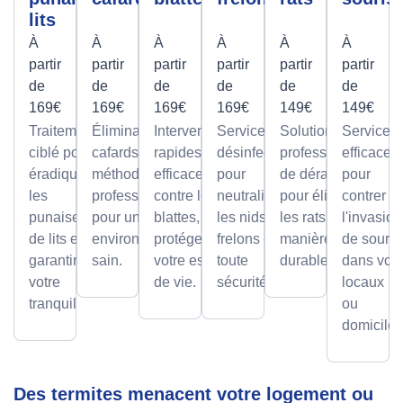
lits
À
À
À
À
À
À
partir
partir
partir
partir
partir
partir
de
de
de
de
de
de
169€
169€
169€
169€
149€
149€
Traitement
Élimination des
Interventions
Services de
Solutions
Services
ciblé pour
cafards avec des
rapides et
désinfection
professionnelles
efficaces
éradiquer
méthodes
efficaces
pour
de dératisation
pour
les
professionnelles,
contre les
neutraliser
pour éliminer
contrer
punaises
pour un
blattes, pour
les nids de
les rats de
l'invasion
de lits et
environnement
protéger
frelons en
manière sûre et
de souris
garantir
sain.
votre espace
toute
durable.
dans vos
votre
de vie.
sécurité.
locaux
tranquillité.
ou
domicile.
Des termites menacent votre logement ou