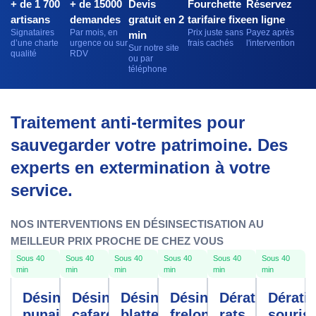
+ de 1 700
+ de 15000
Devis
Fourchette
Réservez
artisans
demandes
gratuit en 2
tarifaire fixe
en ligne
Signataires
Par mois, en
Prix juste sans
Payez après
min
d’une charte
urgence ou sur
frais cachés
l'intervention
Sur notre site
qualité
RDV
ou par
téléphone
Traitement anti-termites pour
sauvegarder votre patrimoine. Des
experts en extermination à votre
service.
NOS INTERVENTIONS EN DÉSINSECTISATION AU
MEILLEUR PRIX PROCHE DE CHEZ VOUS
Sous 40
Sous 40
Sous 40
Sous 40
Sous 40
Sous 40
min
min
min
min
min
min
Désinfection
Désinfection
Désinfection
Désinfection
Dératisation
Dérati
punaises de
cafards
blattes
frelons
rats
souris