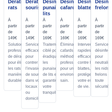
Dératisation
Dératisation
Désinfection
Désinfection
Désinfection
Désinf
rats
souris
punaises de
cafards
blattes
frelons
lits
À
À
À
À
À
À
partir
partir
partir
partir
partir
partir
de
de
de
de
de
de
149€
149€
169€
169€
169€
169€
Solutions
Services
Traitement
Élimination des
Interventions
Services
professionnelles
efficaces
ciblé pour
cafards avec des
rapides et
désinfect
de dératisation
pour
éradiquer
méthodes
efficaces
pour
pour éliminer
contrer
les
professionnelles,
contre les
neutralis
les rats de
l'invasion
punaises
pour un
blattes, pour
les nids 
manière sûre et
de souris
de lits et
environnement
protéger
frelons e
durable.
dans vos
garantir
sain.
votre espace
toute
locaux
votre
de vie.
sécurité.
ou
tranquillité.
domicile.