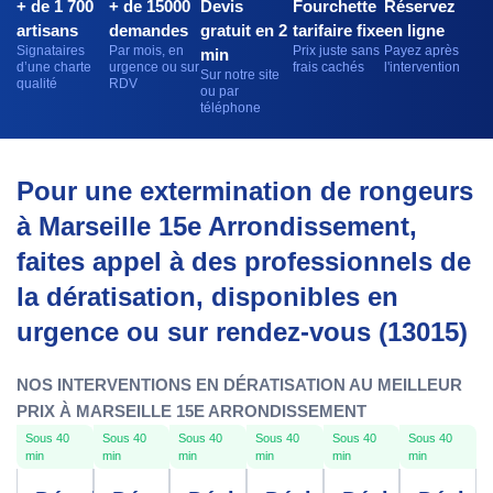
+ de 1 700
+ de 15000
Devis
Fourchette
Réservez
artisans
demandes
gratuit en 2
tarifaire fixe
en ligne
Signataires
Par mois, en
Prix juste sans
Payez après
min
d’une charte
urgence ou sur
frais cachés
l'intervention
Sur notre site
qualité
RDV
ou par
téléphone
Pour une extermination de rongeurs
à Marseille 15e Arrondissement,
faites appel à des professionnels de
la dératisation, disponibles en
urgence ou sur rendez-vous (13015)
NOS INTERVENTIONS EN DÉRATISATION AU MEILLEUR
PRIX À MARSEILLE 15E ARRONDISSEMENT
Sous 40
Sous 40
Sous 40
Sous 40
Sous 40
Sous 40
min
min
min
min
min
min