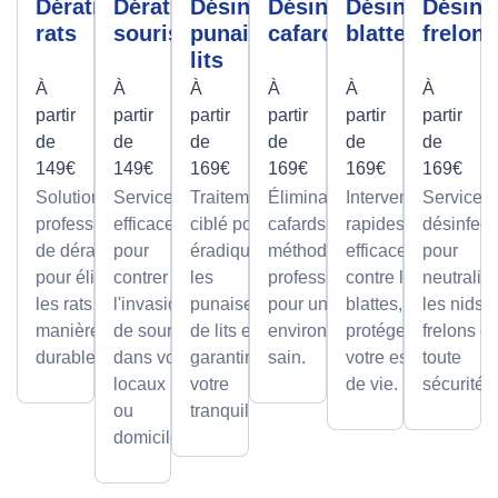
Dératisation
Dératisation
Désinfection
Désinfection
Désinfection
Désinf
rats
souris
punaises de
cafards
blattes
frelons
lits
À
À
À
À
À
À
partir
partir
partir
partir
partir
partir
de
de
de
de
de
de
149€
149€
169€
169€
169€
169€
Solutions
Services
Traitement
Élimination des
Interventions
Services
professionnelles
efficaces
ciblé pour
cafards avec des
rapides et
désinfect
de dératisation
pour
éradiquer
méthodes
efficaces
pour
pour éliminer
contrer
les
professionnelles,
contre les
neutralis
les rats de
l'invasion
punaises
pour un
blattes, pour
les nids 
manière sûre et
de souris
de lits et
environnement
protéger
frelons e
durable.
dans vos
garantir
sain.
votre espace
toute
locaux
votre
de vie.
sécurité.
ou
tranquillité.
domicile.