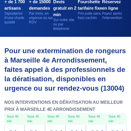
+ de 1 700
+ de 15000
Devis
Fourchette
Réservez
artisans
demandes
gratuit en 2
tarifaire fixe
en ligne
Signataires
Par mois, en
Prix juste sans
Payez après
min
d’une charte
urgence ou sur
frais cachés
l'intervention
Sur notre site
qualité
RDV
ou par
téléphone
Pour une extermination de rongeurs
à Marseille 4e Arrondissement,
faites appel à des professionnels de
la dératisation, disponibles en
urgence ou sur rendez-vous (13004)
NOS INTERVENTIONS EN DÉRATISATION AU MEILLEUR
PRIX À MARSEILLE 4E ARRONDISSEMENT
Sous 40
Sous 40
Sous 40
Sous 40
Sous 40
Sous 40
min
min
min
min
min
min