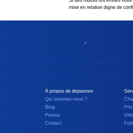
Si des mulots ont envahi votre
mise en relation digne de conf
>
À propos de depanneo
Serv
Qui sommes-nous ?
Cha
Blog
Prix
Presse
Vill
Contact
Foir