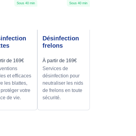
Sous 40 min
Sous 40 min
infection
Désinfection
ttes
frelons
rtir de 169€
À partir de 169€
rventions
Services de
des et efficaces
désinfection pour
e les blattes,
neutraliser les nids
 protéger votre
de frelons en toute
ce de vie.
sécurité.