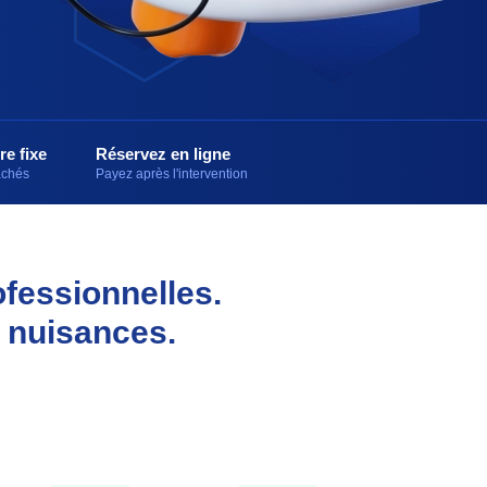
re fixe
Réservez en ligne
cachés
Payez après l'intervention
ofessionnelles.
 nuisances.