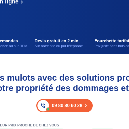
n ligne
demandes
Devis gratuit en 2 min
Fourchette tarifai
rgence ou sur RDV
Sur notre site ou par téléphone
Prix juste sans frais 
s mulots avec des solutions pr
otre propriété des dommages et
09 80 80 60 28
LEUR PRIX PROCHE DE CHEZ VOUS