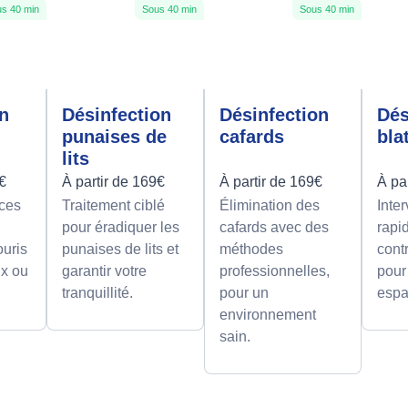
s 40 min
Sous 40 min
Sous 40 min
on
Désinfection
Désinfection
Dés
punaises de
cafards
bla
lits
9€
À partir de 169€
À partir de 169€
À pa
aces
Traitement ciblé
Élimination des
Inte
pour éradiquer les
cafards avec des
rapi
ouris
punaises de lits et
méthodes
contr
ux ou
garantir votre
professionnelles,
pour
tranquillité.
pour un
espa
environnement
sain.