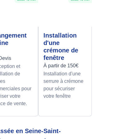
angement
Installation
rine
d'une
crémone de
fenêtre
Devis
À partir de 150€
eption et
llation de
Installation d'une
nes
serrure à crémone
erciales pour
pour sécuriser
iser votre
votre fenêtre
ce de vente.
ssée en Seine-Saint-