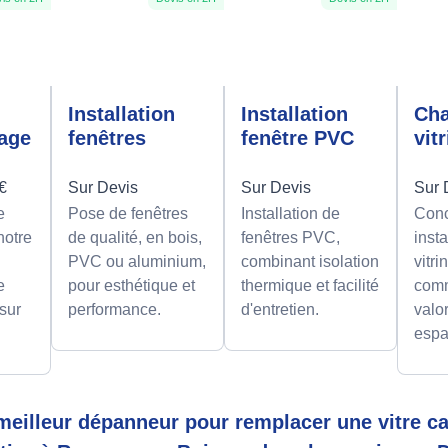
n
Installation
Installation
Ch
rage
fenêtres
fenêtre PVC
vit
0€
Sur Devis
Sur Devis
Sur 
e
Pose de fenêtres
Installation de
Conc
notre
de qualité, en bois,
fenêtres PVC,
insta
PVC ou aluminium,
combinant isolation
vitri
e
pour esthétique et
thermique et facilité
comm
 sur
performance.
d'entretien.
valor
espa
eilleur dépanneur pour remplacer une vitre ca