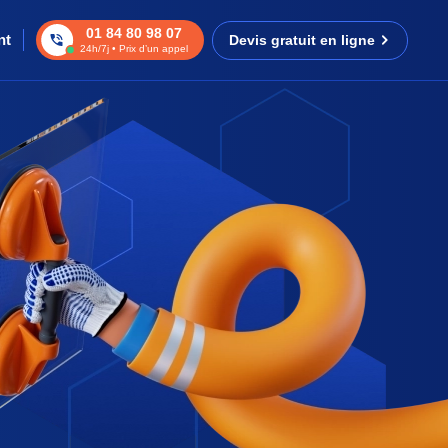
01 84 80 98 07
nt
Devis gratuit en ligne
24h/7j • Prix d’un appel