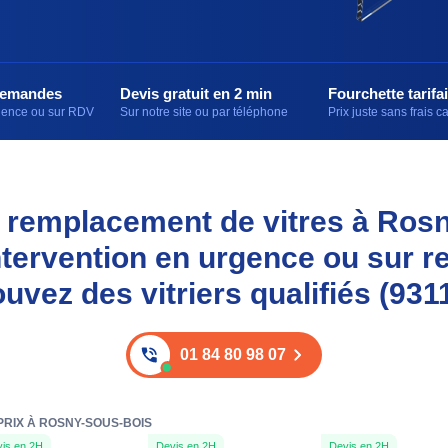
demandes
Devis gratuit en 2 min
Fourchette tarifai
rgence ou sur RDV
Sur notre site ou par téléphone
Prix juste sans frais 
et remplacement de vitres à Ros
ntervention en urgence ou sur r
ouvez des vitriers qualifiés (931
01 84 80 98 07
PRIX À ROSNY-SOUS-BOIS
is en 2H
Devis en 2H
Devis en 2H