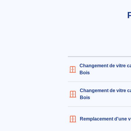
le 05/08/2026 à 10:58
Installation de double vitrage 
47x147 cm
473€ TTC
aux alentours de Rue Simon Dere
Rosny-sous-Bois (93110)
le 04/08/2026 à 16:47
Changement de vitre c
Bois
Changement de vitre c
Bois
Remplacement d'une vi