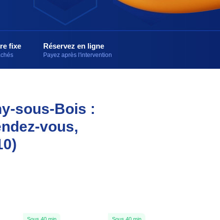
re fixe
Réservez en ligne
cachés
Payez après l'intervention
ny-sous-Bois :
endez-vous,
10)
Sous 40 min
Sous 40 min