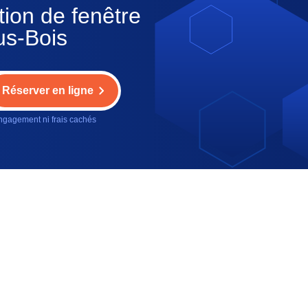
tion de fenêtre
us-Bois
Réserver en ligne
gagement ni frais cachés