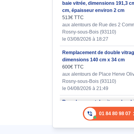
baie vitrée, dimensions 191,3 c
cm, épaisseur environ 2 cm
513€ TTC
aux alentours de Rue des 2 Com
Rosny-sous-Bois (93110)
le 03/08/2026 à 18:27
Remplacement de double vitra
dimensions 140 cm x 34 cm
600€ TTC
aux alentours de Place Herve Oliv
Rosny-sous-Bois (93110)
le 04/08/2026 à 21:49
Remplacement de vitrage bord 
en largeur et hauteur 200
01 84 80 98 07
512€ TTC
aux alentours de Rue Edouard Be
Rosny-sous-Bois (93110)