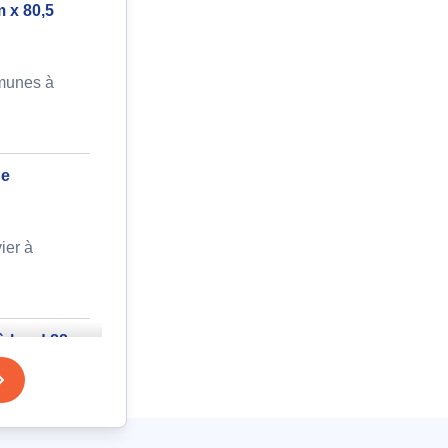
m x 80,5
munes à
ge
ier à
à bord 88
aulieu à