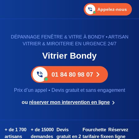
Appelez-nous
DÉPANNAGE FENÊTRE & VITRE À BONDY • ARTISAN
VITRIER & MIROITERIE EN URGENCE 24/7
Vitrier Bondy
01 84 80 98 07
Prix d’un appel • Devis gratuit et sans engagement
ou
réserver mon intervention en ligne
+ de 1 700
+ de 15000
Devis
Fourchette
Réservez
artisans
demandes
gratuit en 2
tarifaire fixe
en ligne