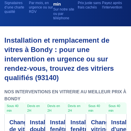
Signataires
Par mois, en
Prix juste sans
Payez après
min
d’une charte
urgence ou sur
frais cachés
l'intervention
Sur notre site
qualité
RDV
ou par
téléphone
Installation et remplacement de
vitres à Bondy : pour une
intervention en urgence ou sur
rendez-vous, trouvez des vitriers
qualifiés (93140)
NOS INTERVENTIONS EN VITRERIE AU MEILLEUR PRIX À
BONDY
Sous 40
Devis en
Devis en
Devis en
Sous 40
Sous 40
min
2H
2H
2H
min
min
Changement
Installation
Installation
Installation
Changement
Install
de vitre
double
fenêtres
fenêtre
vitrine
d'une