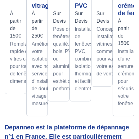
vitrage
PVC
crémo
de fenê
À
À
Sur
Sur
Sur
partir
partir
Devis
Devis
Devis
À
de
de
partir
Pose de
Installation
Conception et
150€
250€
de
fenêtres de
de
installation de
150€
Remplacement
Améliorez
qualité, en
fenêtres
vitrines
rapide de
votre
bois, PVC
PVC,
commerciales
Installati
vitres cassées,
isolation
ou
combinant
pour valoriser
d'une
pour tous types
avec notre
aluminium,
isolation
votre espace
serrure à
de fenêtres et
service
pour
thermique
de vente.
crémone
dimensions.
d'installation
esthétique et
et facilité
pour
de double
performance.
d'entretien.
sécuriser
vitrage sur
votre
mesure.
fenêtre
Depanneo est la plateforme de dépannage
n°1 en France. Elle est particulièrement